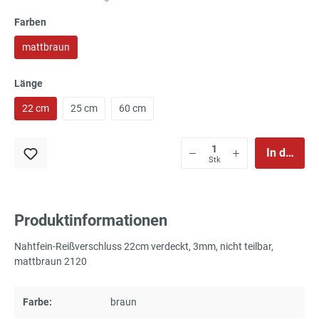
Farben
mattbraun
Länge
22 cm
25 cm
60 cm
In den Wa
Stk
Produktinformationen
Nahtfein-Reißverschluss 22cm verdeckt, 3mm, nicht teilbar,
mattbraun 2120
Farbe:
braun