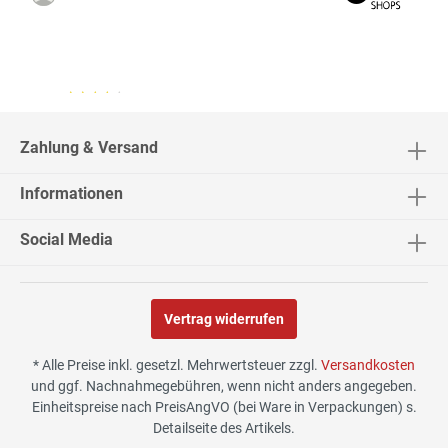
04.08.26
▼
2542 Bewertungen
Zahlung & Versand
Informationen
02.08.26
▼
Social Media
Vertrag widerrufen
30.07.26
▼
* Alle Preise inkl. gesetzl. Mehrwertsteuer zzgl.
Versandkosten
und ggf. Nachnahmegebühren, wenn nicht anders angegeben.
Einheitspreise nach PreisAngVO (bei Ware in Verpackungen) s.
Detailseite des Artikels.
29.07.26
▼