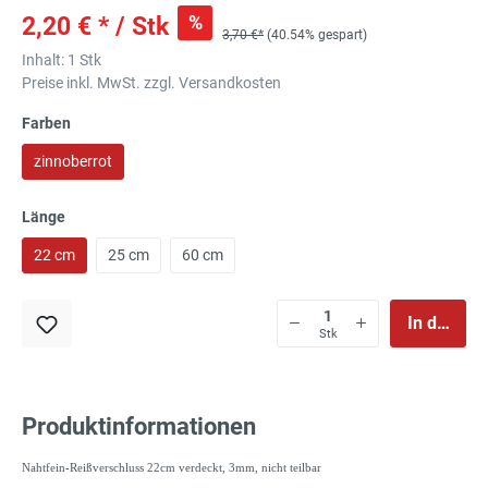
%
2,20 € * / Stk
3,70 €*
(40.54% gespart)
Inhalt:
1 Stk
Preise inkl. MwSt. zzgl. Versandkosten
Farben
zinnoberrot
Länge
22 cm
25 cm
60 cm
In den Wa
Stk
Produktinformationen
Nahtfein-Reißverschluss 22cm verdeckt, 3mm, nicht teilbar