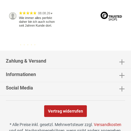
08.08.26
▼
Wie immer alles perfekt
daher bin ich auch schon
seit Jahren Kunde dort.
04.08.26
▼
2542 Bewertungen
Zahlung & Versand
Informationen
04.08.26
▼
Social Media
Vertrag widerrufen
02.08.26
▼
* Alle Preise inkl. gesetzl. Mehrwertsteuer zzgl.
Versandkosten
und ggf. Nachnahmegebühren, wenn nicht anders angegeben.