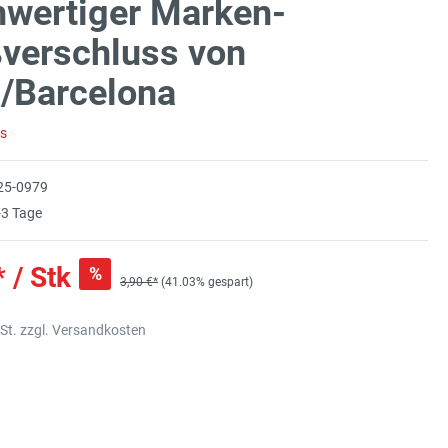
wertiger Marken-
verschluss von
/Barcelona
rs
25-0979
3 Tage
* / Stk
%
3,90 €*
(41.03% gespart)
wSt. zzgl. Versandkosten