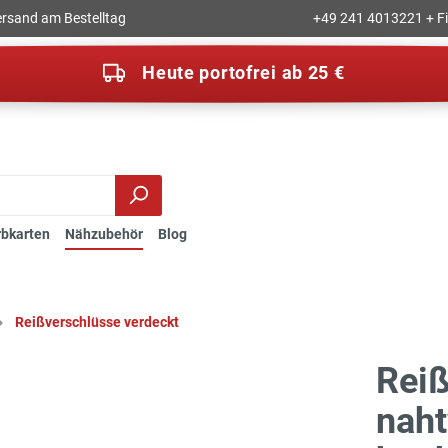
rsand am Bestelltag
+49 241 4013221 + Fil
Heute portofrei ab 25 €
rbkarten
Nähzubehör
Blog
Reißverschlüsse verdeckt
Rei
naht