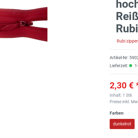
hoch
Reiß
Rubi
Rubi zippe
Artikel-Nr:
590
Lieferzeit:
1-
2,30 € 
Inhalt:
1 Stk
Preise inkl. M
Farben
dunkelrot