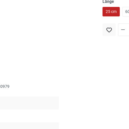
Länge
25 cm
6
t 0979