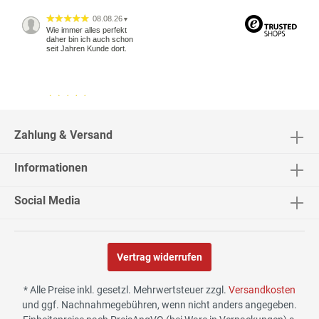
08.08.26
▼
Wie immer alles perfekt
daher bin ich auch schon
seit Jahren Kunde dort.
04.08.26
▼
2542 Bewertungen
Zahlung & Versand
Informationen
04.08.26
▼
Social Media
Vertrag widerrufen
02.08.26
▼
* Alle Preise inkl. gesetzl. Mehrwertsteuer zzgl.
Versandkosten
und ggf. Nachnahmegebühren, wenn nicht anders angegeben.