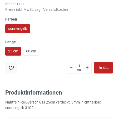
Inhalt:
1 Stk
Preise inkl. MwSt. zzgl. Versandkosten
Farben
sonnengelb
Länge
25 cm
60 cm
In den Wa
Stk
Produktinformationen
Nahtfein-Reißverschluss 25cm verdeckt, 3mm, nicht teilbar,
sonnengelb 3102