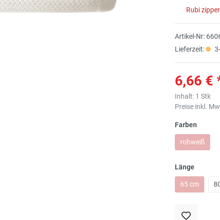
Rubi zippe
Artikel-Nr:
660
Lieferzeit:
3
6,66 € 
Inhalt:
1 Stk
Preise inkl. M
Farben
rohweiß
Länge
65 cm
8