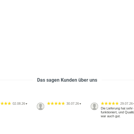
Das sagen Kunden über uns
02.08.26
30.07.26
29.07.26
▼
▼
Die Lieferung hat sehr 
funktioniert, und Qualit
war auch gut.