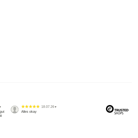
18.07.26
▼
▼
gut
Alles okay
ät