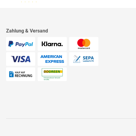
13.07.26
▼
2542 Bewertungen
Sehr schnelle Lieferung,
sehr schöne Ware, ich bin
rundum zufrieden, absolute
Empfehlung!
Zahlung & Versand