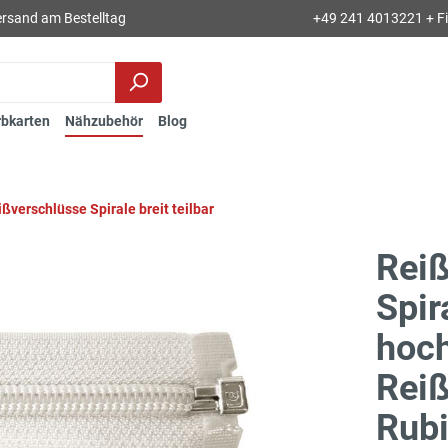
rsand am Bestelltag
+49 241 4013221 + Fil
rbkarten
Nähzubehör
Blog
ßverschlüsse Spirale breit teilbar
Reiß
Spir
hoch
Reiß
Rubi