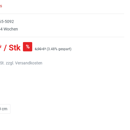
rs
65-5092
-4 Wochen
* / Stk
%
6,90 €*
(3.48% gespart)
wSt. zzgl. Versandkosten
0 cm