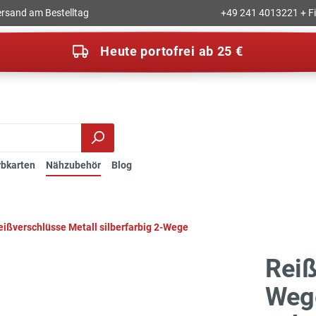
rsand am Bestelltag
+49 241 4013221 + Fil
Heute portofrei ab 25 €
rbkarten
Nähzubehör
Blog
eißverschlüsse Metall silberfarbig 2-Wege
Reiß
Wege