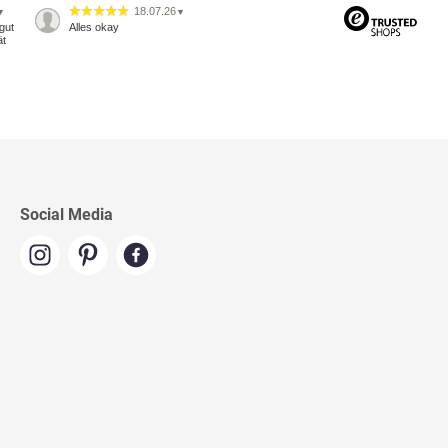
18.07.26
▼
▼
gut
Alles okay
ät
Social Media