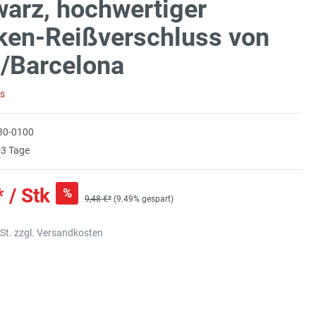
arz, hochwertiger
ken-Reißverschluss von
/Barcelona
rs
80-0100
3 Tage
* / Stk
%
9,48 €*
(9.49% gespart)
wSt. zzgl. Versandkosten