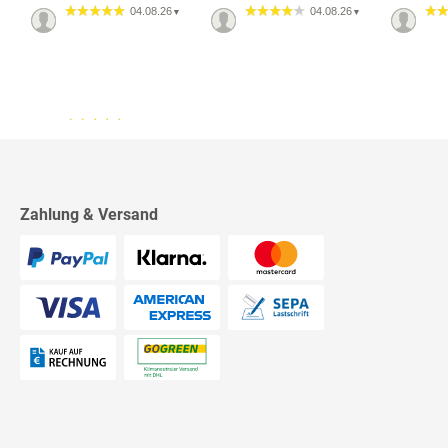
04.08.26
04.08.26
▼
▼
13.07.26
▼
2542 Bewertungen
Sehr schnelle Lieferung,
sehr schöne Ware, ich bin
rundum zufrieden, absolute
Empfehlung!
Zahlung & Versand