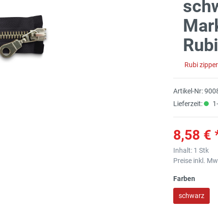
schw
Mar
Rubi
Rubi zippe
Artikel-Nr:
900
Lieferzeit:
1-
8,58 € 
Inhalt:
1 Stk
Preise inkl. M
Farben
schwarz