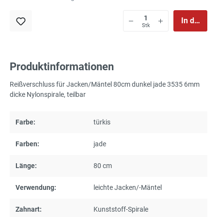
In den Wa
Stk
Produktinformationen
Reißverschluss für Jacken/Mäntel 80cm dunkel jade 3535 6mm
dicke Nylonspirale, teilbar
Farbe:
türkis
Farben:
jade
Länge:
80 cm
Verwendung:
leichte Jacken/-Mäntel
Zahnart:
Kunststoff-Spirale