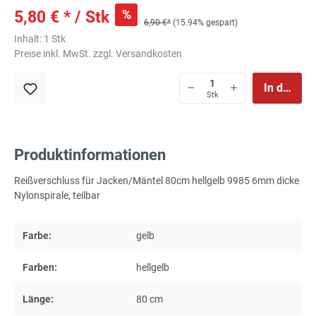
%
5,80 € * / Stk
6,90 €*
(15.94% gespart)
Inhalt:
1 Stk
Preise inkl. MwSt. zzgl. Versandkosten
In den Wa
Stk
Produktinformationen
Reißverschluss für Jacken/Mäntel 80cm hellgelb 9985 6mm dicke
Nylonspirale, teilbar
Farbe:
gelb
Farben:
hellgelb
Länge:
80 cm