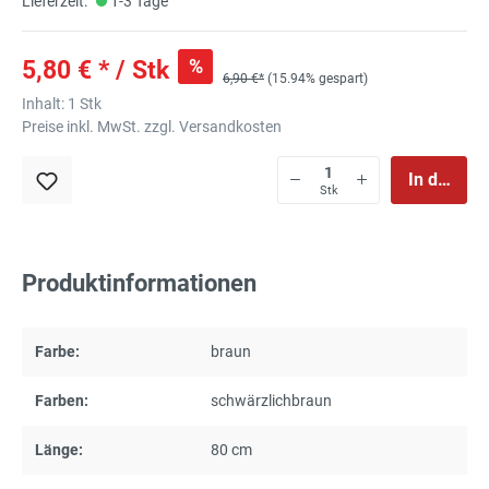
Lieferzeit:
1-3 Tage
%
5,80 € * / Stk
6,90 €*
(15.94% gespart)
Inhalt:
1 Stk
Preise inkl. MwSt. zzgl. Versandkosten
In den Wa
Stk
Produktinformationen
Farbe:
braun
Farben:
schwärzlichbraun
Länge:
80 cm