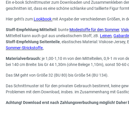
Ein e-book Schnittmuster zum Downloaden und Zusammenkleben der einze
geschnitten ist, dass es eine schöne schlanke und taillierte Figur for
Hier geht's zum
Lookbook
mit Angabe der verschiedenen Größen, in 
Stoff-Empfehlung Mittelteil
: bunte
Modestoffe für den Sommer
,
Visk
Mittelteil kann auch gut aus unelastischem Stoff, zB.
Leinen
,
Gabardi
Stoff-Empfehlung Seitenteile
, elastisches Material: Viskose-Jersey,
Sommer-Strickstoffe
.
Materialverbrauch:
je 1,00-1,10 m von den Mittelteilen, 0,9-1 m von d
bei 140 cm Breite: bis Gr 44 1,30m (ohne Belege 1,10m), sonst 50-60
Das SM geht von Größe 32 (BU 80) bis Größe 54 (BU 134).
Das Schnittmuster ist für den privaten Gebrauch bestimmt, keine g
Problemen mit dem Download, insbes. im Zusammenhang mit Gastkont
Achtung! Download erst nach Zahlungsverbuchung möglich! Daher b