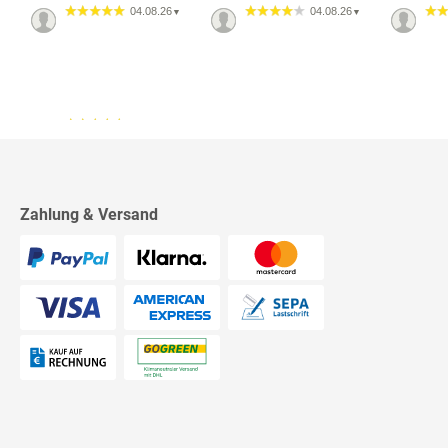
04.08.26
04.08.26
▼
▼
13.07.26
▼
2542 Bewertungen
Sehr schnelle Lieferung,
sehr schöne Ware, ich bin
rundum zufrieden, absolute
Empfehlung!
Zahlung & Versand