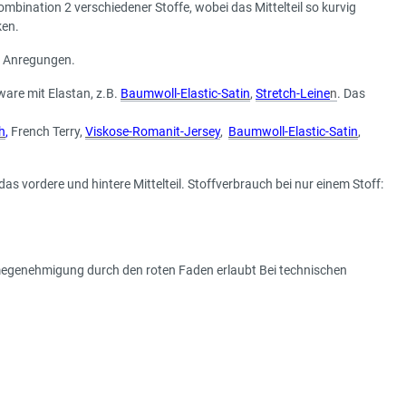
bination 2 verschiedener Stoffe, wobei das Mittelteil so kurvig
ken.
n Anregungen.
are mit Elastan, z.B.
Baumwoll-Elastic-Satin
,
Stretch-Leine
n
. Das
h
,
French Terry,
Viskose-Romanit-Jersey
,
Baumwoll-Elastic-Satin
,
das vordere und hintere Mittelteil. Stoffverbrauch bei nur einem Stoff:
megenehmigung durch den roten Faden erlaubt Bei technischen