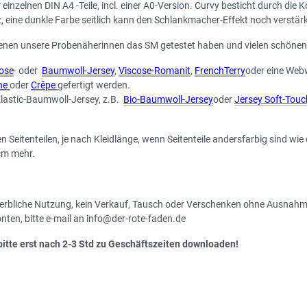
lnen DIN A4 -Teile, incl. einer A0-Version. Curvy besticht durch die Kom
mt, eine dunkle Farbe seitlich kann den Schlankmacher-Effekt noch verstär
denen unsere Probenäherinnen das SM getestet haben und vielen schöne
ose
- oder
Baumwoll-Jersey
,
Viscose-Romanit
,
FrenchTerry
oder eine Webw
ne
oder
Crêpe
gefertigt werden.
 Elastic-Baumwoll-Jersey, z.B.
Bio-Baumwoll-Jersey
oder
Jersey Soft-Touc
en Seitenteilen, je nach Kleidlänge, wenn Seitenteile andersfarbig sind wie 
 cm mehr.
ewerbliche Nutzung, kein Verkauf, Tausch oder Verschenken ohne Ausnah
en, bitte e-mail an info@der-rote-faden.de
itte erst nach 2-3 Std zu Geschäftszeiten downloaden!