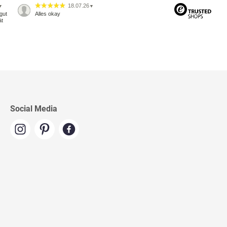
18.07.26
▼
▼
gut
Alles okay
ät
Social Media