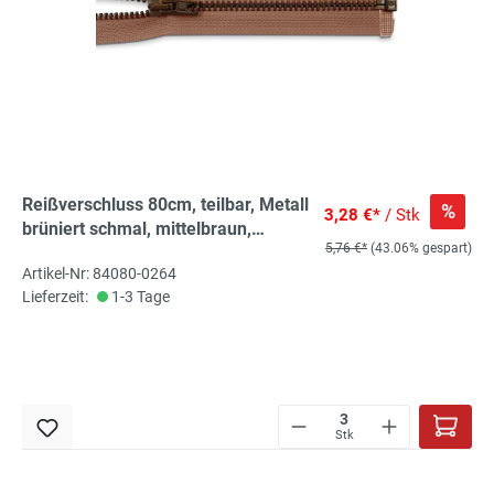
Reißverschluss 80cm, teilbar, Metall
%
3,28 €*
/ Stk
brüniert schmal, mittelbraun,
5,76 €*
(43.06% gespart)
hochwertiger Marken-
Artikel-Nr: 84080-0264
Reißverschluss von Rubi/Barcelona
Lieferzeit:
1-3 Tage
Stk