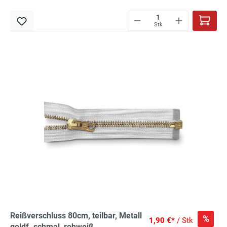
Stk
Reißverschluss 80cm, teilbar, Metall
%
1,90 €*
/ Stk
goldf. schmal, rohweiß,