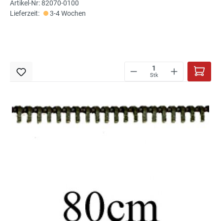
Artikel-Nr: 82070-0100
Reißverschluss von Rubi/Barcelona
Lieferzeit:
3-4 Wochen
Stk