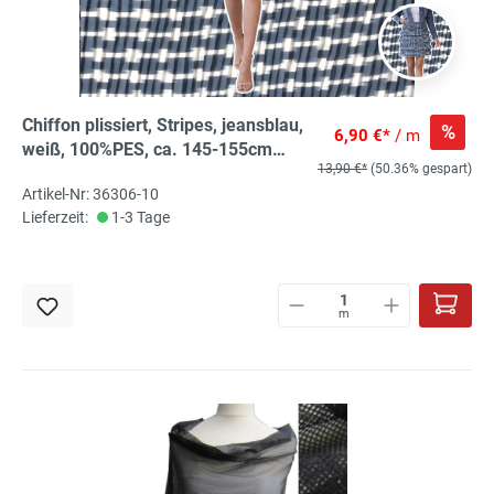
Chiffon plissiert, Stripes, jeansblau,
%
6,90 €*
/ m
weiß, 100%PES, ca. 145-155cm
13,90 €*
(50.36% gespart)
breit, 80g/m²
Artikel-Nr: 36306-10
Lieferzeit:
1-3 Tage
m