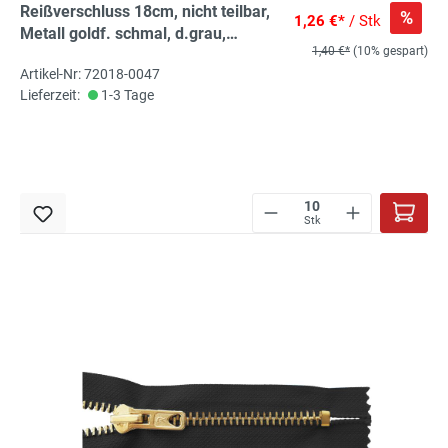
Reißverschluss 18cm, nicht teilbar,
%
1,26 €*
/ Stk
Metall goldf. schmal, d.grau,
1,40 €*
(10% gespart)
hochwertiger Marken-
Artikel-Nr: 72018-0047
Reißverschluss von Rubi/Barcelona
Lieferzeit:
1-3 Tage
Stk