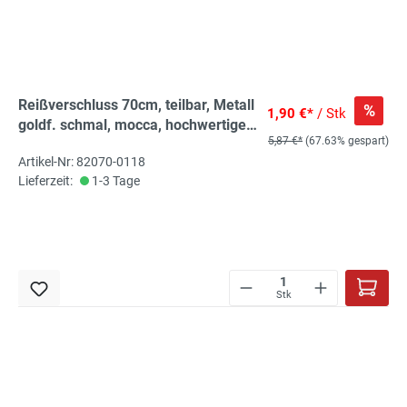
Reißverschluss 70cm, teilbar, Metall
%
1,90 €*
/ Stk
goldf. schmal, mocca, hochwertiger
5,87 €*
(67.63% gespart)
Marken-Reißverschluss von
Artikel-Nr: 82070-0118
Rubi/Barcelona
Lieferzeit:
1-3 Tage
Stk