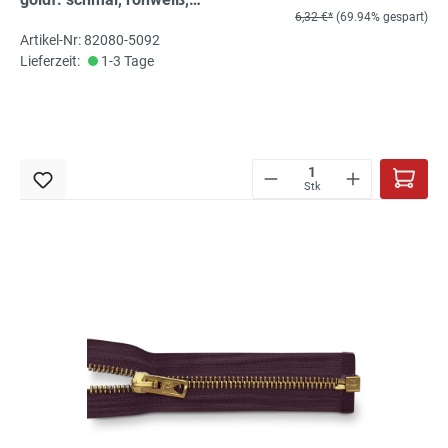
6,32 €*
(69.94% gespart)
hochwertiger Marken-
Artikel-Nr: 82080-5092
Reißverschluss von Rubi/Barcelona
Lieferzeit:
1-3 Tage
Stk