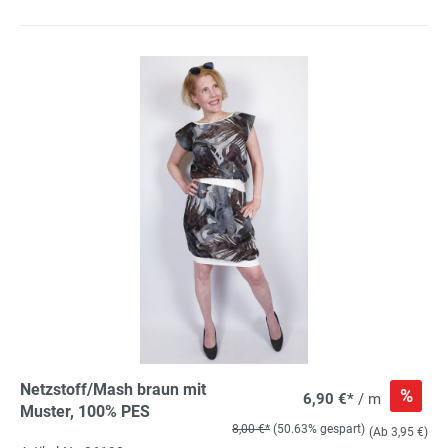
Netzstoff/Mash braun mit
%
6,90 €*
/ m
Muster, 100% PES
8,00 €*
(50.63% gespart)
(Ab 3,95 €)