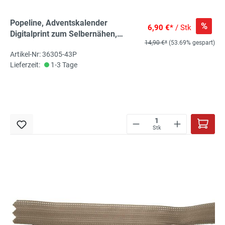
Popeline, Adventskalender
%
6,90 €*
/ Stk
Digitalprint zum Selbernähen,
14,90 €*
(53.69% gespart)
tannengrün/rot/blau, 100% CO,
Artikel-Nr: 36305-43P
ca.100cm x 135cm, 115 g/m², Öko-
Lieferzeit:
1-3 Tage
Tex-zertifiziert
Stk