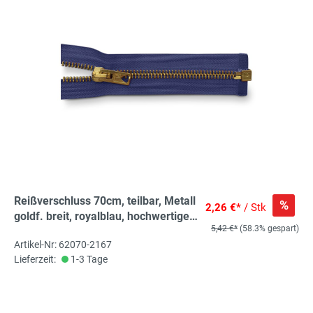
Reißverschluss 70cm, teilbar, Metall
%
2,26 €*
/ Stk
goldf. breit, royalblau, hochwertiger
5,42 €*
(58.3% gespart)
Marken-Reißverschluss von
Artikel-Nr: 62070-2167
Rubi/Barcelona
Lieferzeit:
1-3 Tage