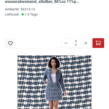
wasserabweisend, altsilber, 86%co 11%pu
3%ea, 140 cm, Abseite weiß
Artikel-Nr: 36315-13
Lieferzeit:
1-3 Tage
m