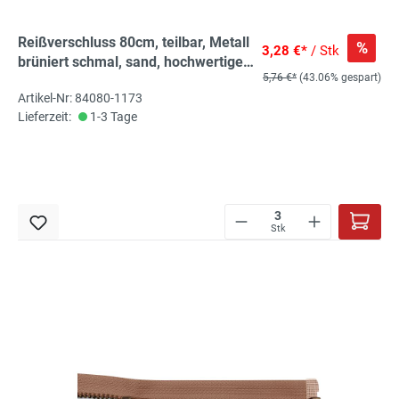
Reißverschluss 80cm, teilbar, Metall
%
3,28 €*
/ Stk
brüniert schmal, sand, hochwertiger
5,76 €*
(43.06% gespart)
Marken-Reißverschluss von
Artikel-Nr: 84080-1173
Rubi/Barcelona
Lieferzeit:
1-3 Tage
Stk