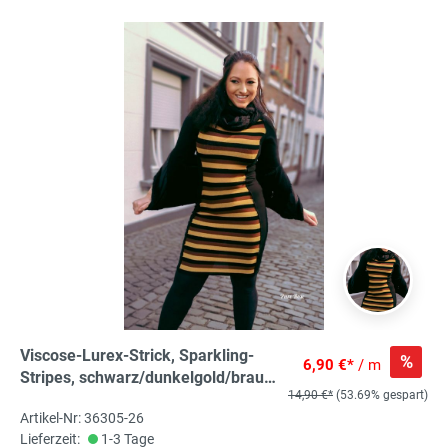
Viscose-Lurex-Strick, Sparkling-
%
6,90 €*
/ m
Stripes, schwarz/dunkelgold/braun,
14,90 €*
(53.69% gespart)
87%VI, 8%LUX, 5% EL ca.145-
Artikel-Nr: 36305-26
150cm breit, 220 g/m²
Lieferzeit:
1-3 Tage