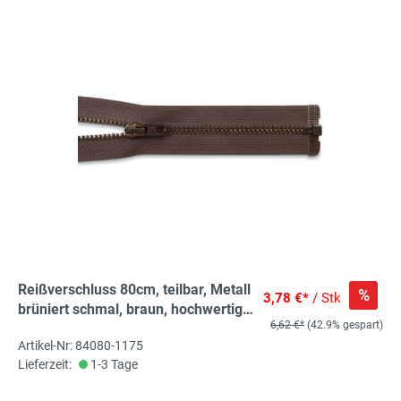
Reißverschluss 80cm, teilbar, Metall
%
3,78 €*
/ Stk
brüniert schmal, braun, hochwertiger
6,62 €*
(42.9% gespart)
Marken-Reißverschluss von
Artikel-Nr: 84080-1175
Rubi/Barcelona
Lieferzeit:
1-3 Tage