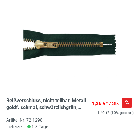
Reißverschluss, nicht teilbar, Metall
%
1,26 €*
/ Stk
goldf. schmal, schwärzlichgrün,
1,40 €*
(10% gespart)
hochwertiger Marken-
Artikel-Nr: 72-1298
Reißverschluss von Rubi/Barcelona
Lieferzeit:
1-3 Tage