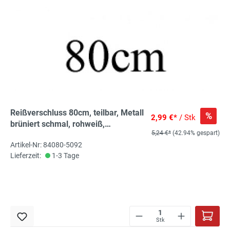
Reißverschluss 80cm, teilbar, Metall
%
2,99 €*
/ Stk
brüniert schmal, rohweiß,
5,24 €*
(42.94% gespart)
hochwertiger Marken-
Artikel-Nr: 84080-5092
Reißverschluss von Rubi/Barcelona
Lieferzeit:
1-3 Tage
Stk