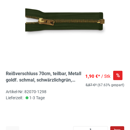
Reißverschluss 70cm, teilbar, Metall
%
1,90 €*
/ Stk
goldf. schmal, schwärzlichgrün,
5,87 €*
(67.63% gespart)
hochwertiger Marken-
Artikel-Nr: 82070-1298
Reißverschluss von Rubi/Barcelona
Lieferzeit:
1-3 Tage