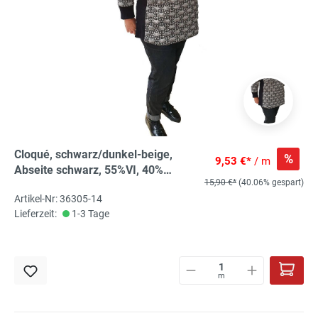
Cloqué, schwarz/dunkel-beige,
%
9,53 €*
/ m
Abseite schwarz, 55%VI, 40%
15,90 €*
(40.06% gespart)
PES,5% EL, ca. 150m breit, 375
Artikel-Nr: 36305-14
g/m²
Lieferzeit:
1-3 Tage
m