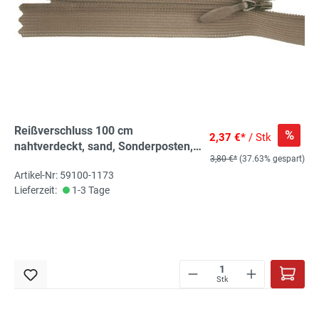
Reißverschluss 100 cm
%
2,37 €*
/ Stk
nahtverdeckt, sand, Sonderposten,
3,80 €*
(37.63% gespart)
hochwertige Marke: Rubi/Barcelona
Artikel-Nr: 59100-1173
Lieferzeit:
1-3 Tage
Stk