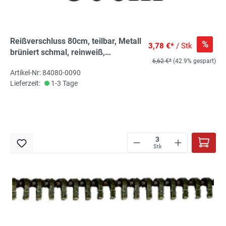
Reißverschluss 80cm, teilbar, Metall
%
3,78 €*
/ Stk
brüniert schmal, reinweiß,
6,62 €*
(42.9% gespart)
hochwertiger Marken-
Artikel-Nr: 84080-0090
Reißverschluss von Rubi/Barcelona
Lieferzeit:
1-3 Tage
Stk