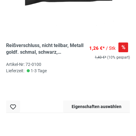
Reißverschluss, nicht teilbar, Metall
%
1,26 €*
/ Stk
goldf. schmal, schwarz,
1,40 €*
(10% gespart)
hochwertiger Marken-
Artikel-Nr: 72-0100
Reißverschluss von Rubi/Barcelona
Lieferzeit:
1-3 Tage
Eigenschaften auswählen