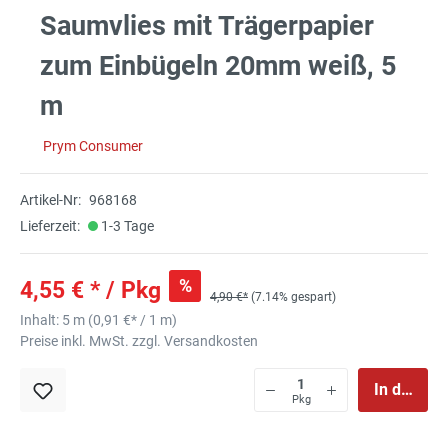
Saumvlies mit Trägerpapier
zum Einbügeln 20mm weiß, 5
m
Prym Consumer
Artikel-Nr:
968168
Lieferzeit:
1-3 Tage
%
4,55 € * / Pkg
4,90 €*
(7.14% gespart)
Inhalt:
5 m
(
0,91 €
* / 1 m)
Preise inkl. MwSt. zzgl. Versandkosten
In den Wa
Pkg