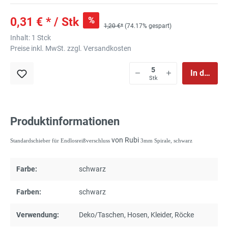
%
0,31 € * / Stk
1,20 €*
(74.17% gespart)
Inhalt:
1 Stck
Preise inkl. MwSt. zzgl. Versandkosten
In den Wa
Stk
Produktinformationen
von Rubi
Standardschieber für Endlosreißverschluss
3mm Spirale, schwarz
Farbe:
schwarz
Farben:
schwarz
Verwendung:
Deko/Taschen
, Hosen
, Kleider
, Röcke