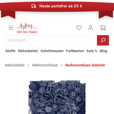
Heute portofrei ab 25 €
Stoffe
Nähzubehör
Schnittmuster
Farbkarten
Sale %
Blog
Nähzubehör
Reißverschlüsse
Reißverschluss-Zubehör