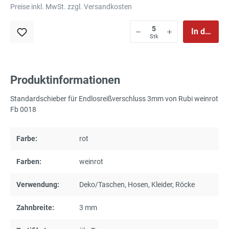
Preise inkl. MwSt. zzgl. Versandkosten
In den Wa
Stk
Produktinformationen
Standardschieber für Endlosreißverschluss 3mm von Rubi weinrot
Fb 0018
Farbe:
rot
Farben:
weinrot
Verwendung:
Deko/Taschen
, Hosen
, Kleider
, Röcke
Zahnbreite:
3 mm