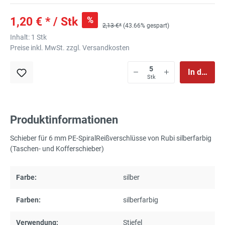
%
1,20 € * / Stk
2,13 €*
(43.66% gespart)
Inhalt:
1 Stk
Preise inkl. MwSt. zzgl. Versandkosten
In den Wa
Stk
Produktinformationen
Schieber für 6 mm PE-SpiralReißverschlüsse von Rubi silberfarbig
(Taschen- und Kofferschieber)
Farbe:
silber
Farben:
silberfarbig
Verwendung:
Stiefel