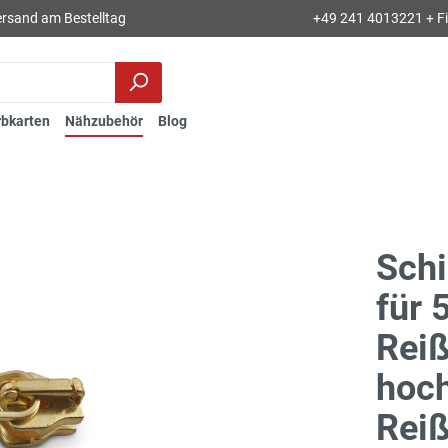
rsand am Bestelltag
+49 241 4013221 + Fil
rbkarten
Nähzubehör
Blog
Schi
für 
Reiß
hoch
Reiß