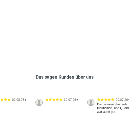
Das sagen Kunden über uns
02.08.26
30.07.26
29.07.26
▼
▼
Die Lieferung hat sehr 
funktioniert, und Qualit
war auch gut.