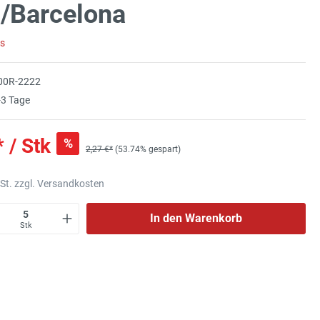
/Barcelona
rs
00R-2222
3 Tage
* / Stk
%
2,27 €*
(53.74% gespart)
wSt. zzgl. Versandkosten
In den Warenkorb
Stk