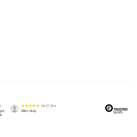
18.07.26
▼
▼
gut
Alles okay
ät