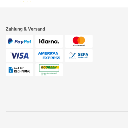
13.07.26
▼
2542 Bewertungen
Sehr schnelle Lieferung,
sehr schöne Ware, ich bin
rundum zufrieden, absolute
Empfehlung!
Zahlung & Versand