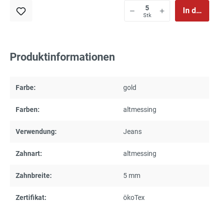
In den Wa
Stk
Produktinformationen
Farbe:
gold
Farben:
altmessing
Verwendung:
Jeans
Zahnart:
altmessing
Zahnbreite:
5 mm
Zertifikat:
ökoTex