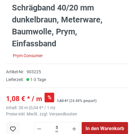
Schrägband 40/20 mm
dunkelbraun, Meterware,
Baumwolle, Prym,
Einfassband
Prym Consumer
Artikel-Nr:
903225
Lieferzeit:
1-3 Tage
%
1,08 € * / m
1,43 €*
(24.48% gespart)
Inhalt:
30 m
(
0,04 €
* / 1 m)
Preise inkl. MwSt. zzgl. Versandkosten
In den Warenkorb
m