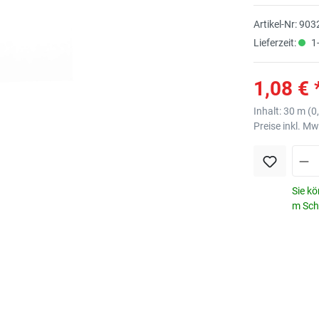
Artikel-Nr:
903
Lieferzeit:
1-
1,08 € 
Inhalt:
30 m
(
0
Preise inkl. M
Sie kö
m Schr