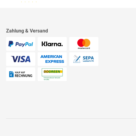
13.07.26
▼
2542 Bewertungen
Sehr schnelle Lieferung,
sehr schöne Ware, ich bin
rundum zufrieden, absolute
Empfehlung!
Zahlung & Versand