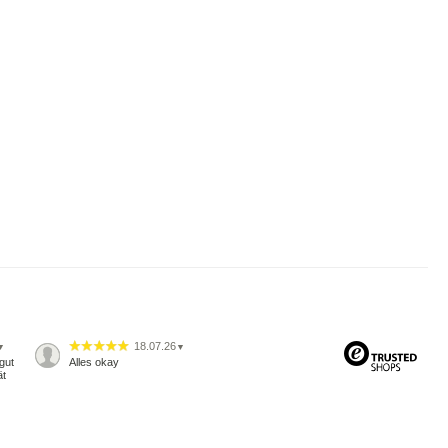
18.07.26
▼
▼
gut
Alles okay
ät