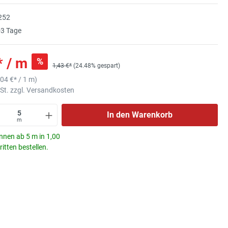
252
3 Tage
* / m
%
1,43 €*
(24.48% gespart)
,04 €
* / 1 m)
wSt. zzgl. Versandkosten
In den Warenkorb
m
nnen ab 5 m in 1,00
itten bestellen.