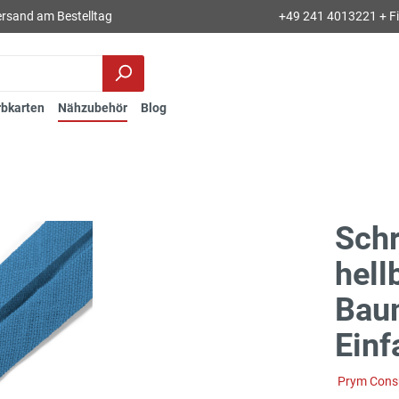
rsand am Bestelltag
+49 241 4013221 + Fil
rbkarten
Nähzubehör
Blog
Sch
hell
Bau
Ein
Prym Con