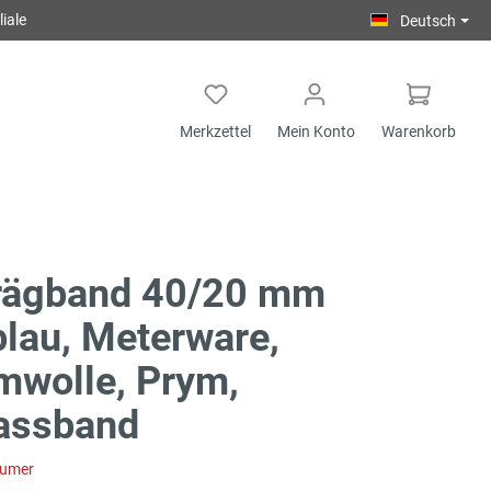
iale
Deutsch
Merkzettel
Mein Konto
Warenkorb
rägband 40/20 mm
blau, Meterware,
mwolle, Prym,
fassband
sumer