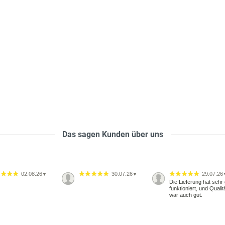
Das sagen Kunden über uns
02.08.26
30.07.26
29.07.26
▼
▼
Die Lieferung hat sehr 
funktioniert, und Qualit
war auch gut.