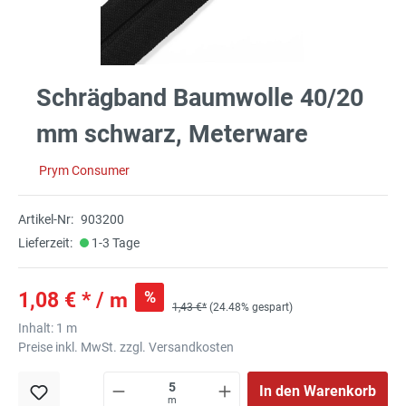
Schrägband Baumwolle 40/20
mm schwarz, Meterware
Prym Consumer
Artikel-Nr:
903200
Lieferzeit:
1-3 Tage
%
1,08 € * / m
1,43 €*
(24.48% gespart)
Inhalt:
1 m
Preise inkl. MwSt. zzgl. Versandkosten
In den Warenkorb
m