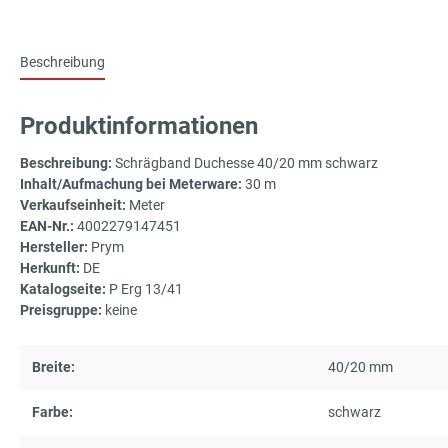
Beschreibung
Produktinformationen
Beschreibung:
Schrägband Duchesse 40/20 mm schwarz
Inhalt/Aufmachung bei Meterware:
30 m
Verkaufseinheit:
Meter
EAN-Nr.:
4002279147451
Hersteller:
Prym
Herkunft:
DE
Katalogseite:
P Erg 13/41
Preisgruppe:
keine
Breite:
40/20 mm
Farbe:
schwarz