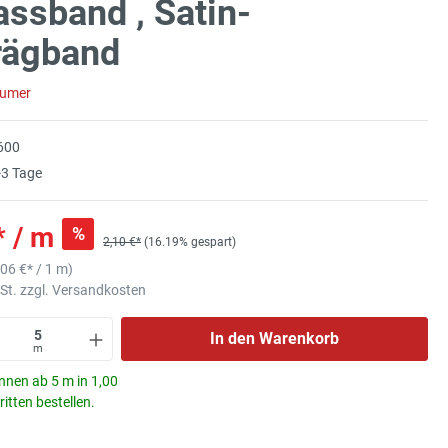
assband , Satin-
rägband
sumer
600
3 Tage
* / m
%
2,10 €*
(16.19% gespart)
,06 €
* / 1 m)
wSt. zzgl. Versandkosten
In den Warenkorb
m
nnen ab 5 m in 1,00
itten bestellen.