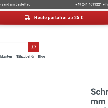
rsand am Bestelltag
+49 241 4013221 + Fil
Heute portofrei ab 25 €
rbkarten
Nähzubehör
Blog
Sch
mm 