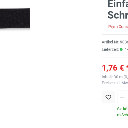
Einf
Sch
Prym Con
Artikel-Nr:
903
Lieferzeit:
1-
1,76 € 
Inhalt:
30 m
(
0
Preise inkl. M
Sie kö
m Schr