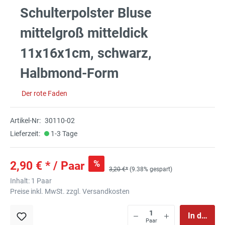
Schulterpolster Bluse
mittelgroß mitteldick
11x16x1cm, schwarz,
Halbmond-Form
Der rote Faden
Artikel-Nr:
30110-02
Lieferzeit:
1-3 Tage
%
2,90 € * / Paar
3,20 €*
(9.38% gespart)
Inhalt:
1 Paar
Preise inkl. MwSt. zzgl. Versandkosten
In den Wa
Paar