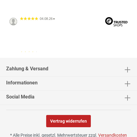
04.08.26
▼
04.08.26
▼
2542 Bewertungen
Zahlung & Versand
Informationen
02.08.26
▼
Social Media
Vertrag widerrufen
30.07.26
▼
* Alle Preise inkl. gesetzl. Mehrwertsteuer zzgl.
Versandkosten