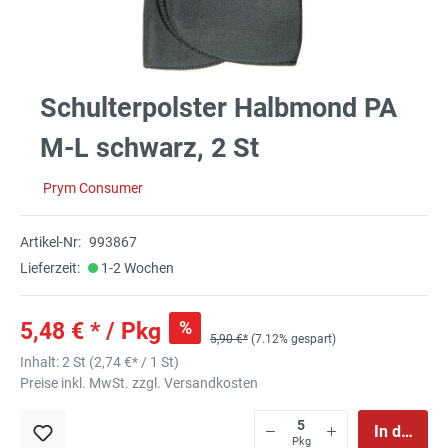
Schulterpolster Halbmond PA
M-L schwarz, 2 St
Prym Consumer
Artikel-Nr:
993867
Lieferzeit:
1-2 Wochen
%
5,48 € * / Pkg
5,90 €*
(7.12% gespart)
Inhalt:
2 St
(
2,74 €
* / 1 St)
Preise inkl. MwSt. zzgl. Versandkosten
In den Wa
Pkg