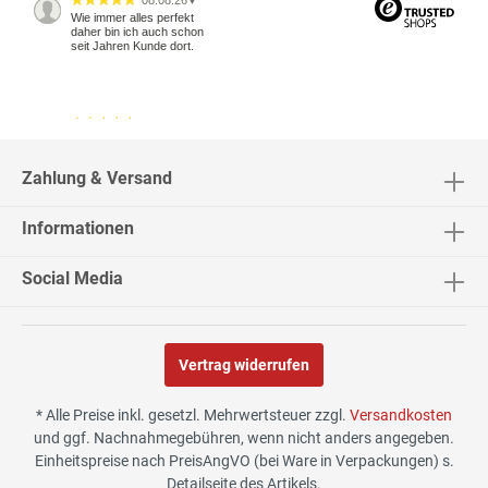
08.08.26
▼
Wie immer alles perfekt
daher bin ich auch schon
seit Jahren Kunde dort.
04.08.26
▼
2543 Bewertungen
Zahlung & Versand
Informationen
04.08.26
▼
Social Media
Vertrag widerrufen
02.08.26
▼
* Alle Preise inkl. gesetzl. Mehrwertsteuer zzgl.
Versandkosten
und ggf. Nachnahmegebühren, wenn nicht anders angegeben.
Einheitspreise nach PreisAngVO (bei Ware in Verpackungen) s.
Detailseite des Artikels.