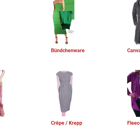
Bündchenware
Canv
Crêpe / Krepp
Fleec