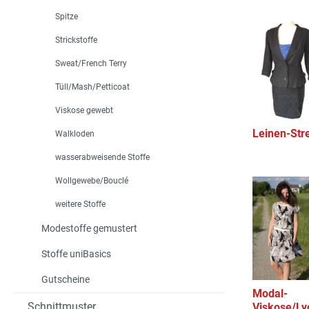
Spitze
Strickstoffe
Sweat/French Terry
Tüll/Mash/Petticoat
Viskose gewebt
Leinen-Str
Walkloden
wasserabweisende Stoffe
Wollgewebe/Bouclé
weitere Stoffe
Modestoffe gemustert
Stoffe uniBasics
Gutscheine
Modal-
Schnittmuster
Viskose/Ly