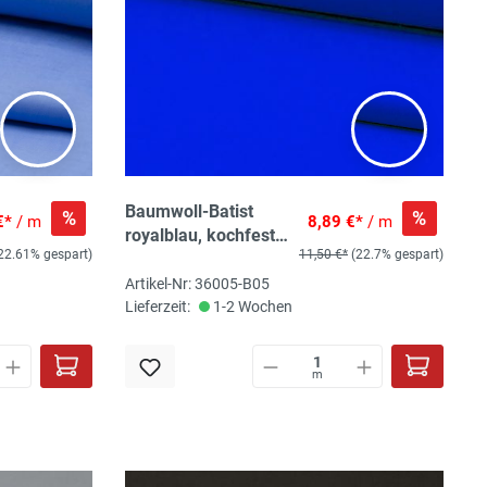
Baumwoll-Batist
%
%
€*
/ m
8,89 €*
/ m
royalblau, kochfest,
22.61% gespart)
11,50 €*
(22.7% gespart)
100% Baumwolle,
140 cm breit
Artikel-Nr: 36005-B05
Lieferzeit:
1-2 Wochen
m