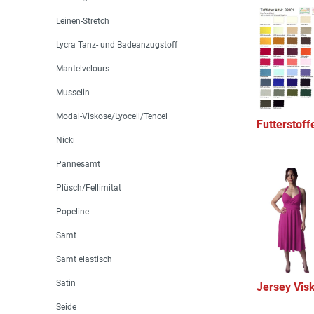
Leinen-Stretch
Lycra Tanz- und Badeanzugstoff
Mantelvelours
Musselin
Modal-Viskose/Lyocell/Tencel
Futterstoff
Nicki
Pannesamt
Plüsch/Fellimitat
Popeline
Samt
Samt elastisch
Satin
Jersey Vis
Seide