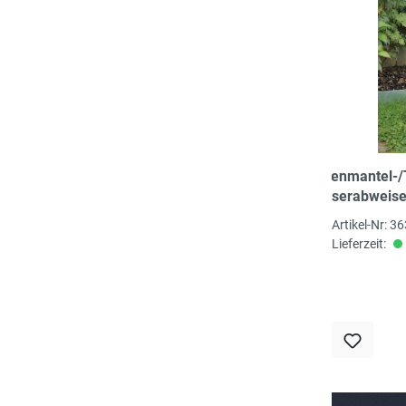
Regenmantel-/T
wasserabweisend
86%co 11%pu 3
Artikel-Nr: 3
Abseite weiß
Lieferzeit: