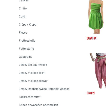
Canvas
Chiffon
Cord
Crêpe / Krepp
Fleece
Batist
Frotteestoffe
Futterstoffe
Gabardine
Jersey Bio-Baumwolle
Jersey Viskose leicht
Jersey Viskose schwer
Jersey Doppelgewebe, Romanit Viscose
Cord
Lack/Lederimitat
Leinen gewaschen oder meliert