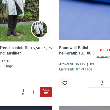
renchcoatstoff,
Baumwoll-Batist
16,50 €*
/ m
8,90 
, altsilber,
hell-graublau, 100%
11,50 €*
(
%ea, 140 cm,
Baumwolle, 140 cm
6315-13
breit
Artikel-Nr: 36005-Q103
1-3 Tage
Lieferzeit:
1-3 Tage
m
m