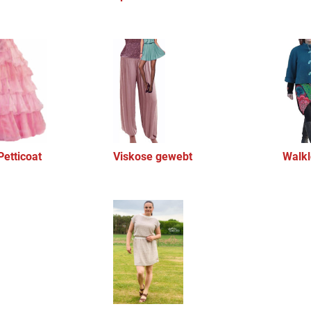
Petticoat
Viskose gewebt
Walk