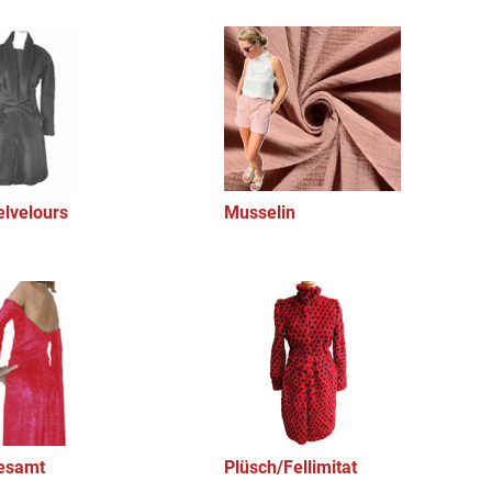
lvelours
Musselin
esamt
Plüsch/Fellimitat