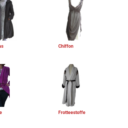
as
Chiffon
e
Frotteestoffe