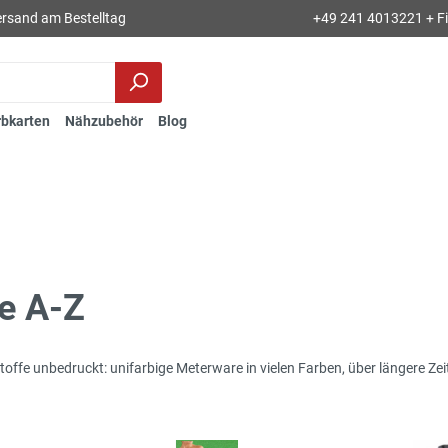
rsand am Bestelltag
+49 241 4013221 + Fil
rbkarten
Nähzubehör
Blog
fe A-Z
offe unbedruckt: unifarbige Meterware in vielen Farben, über längere Zeit