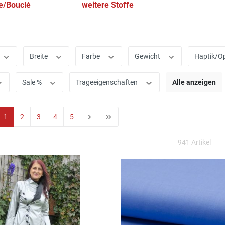
e/Bouclé
weitere Stoffe
Breite
Farbe
Gewicht
Haptik/O
Sale %
Trageeigenschaften
Alle anzeigen
1
2
3
4
5
941 Artikel