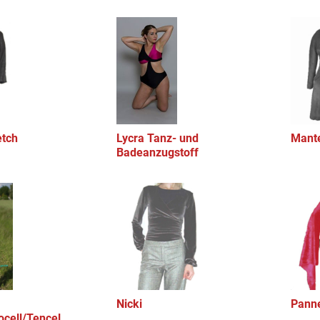
etch
Lycra Tanz- und
Mante
Badeanzugstoff
Nicki
Pann
ocell/Tencel