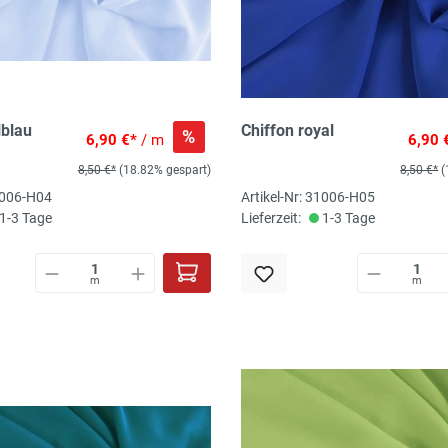
lblau
Chiffon royal
%
6,90 €*
/ m
6,90 
8,50 €*
(18.82% gespart)
8,50 €*
(
31006-H04
Artikel-Nr: 31006-H05
1-3 Tage
Lieferzeit:
1-3 Tage
m
m