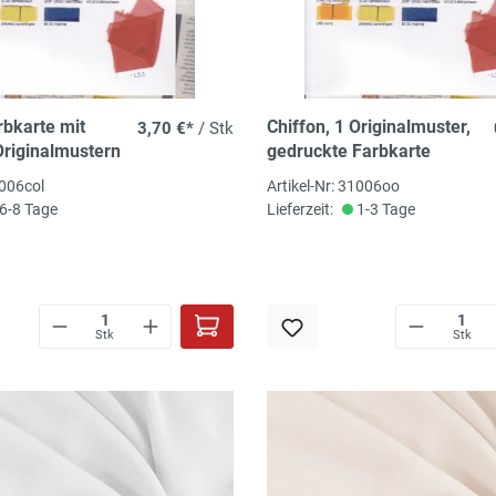
rbkarte mit
Chiffon, 1 Originalmuster,
3,70 €*
/ Stk
riginalmustern
gedruckte Farbkarte
1006col
Artikel-Nr: 31006oo
6-8 Tage
Lieferzeit:
1-3 Tage
Stk
Stk