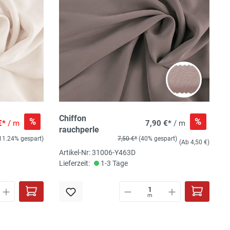
Chiffon
%
%
€*
/ m
7,90 €*
/ m
rauchperle
11.24% gespart)
7,50 €*
(40% gespart)
(Ab 4,50 €)
Artikel-Nr: 31006-Y463D
Lieferzeit:
1-3 Tage
m