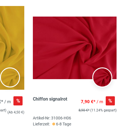
Chiffon signalrot
%
%
€*
/ m
7,90 €*
/ m
art)
8,90 €*
(11.24% gespart)
(Ab 4,50 €)
Artikel-Nr: 31006-H06
Lieferzeit:
6-8 Tage