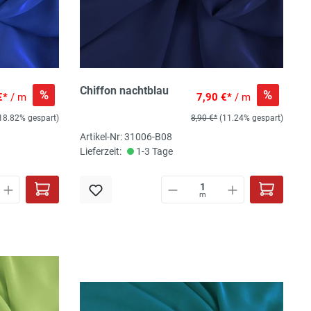
Chiffon nachtblau
%
%
€*
/ m
7,90 €*
/ m
18.82% gespart)
8,90 €*
(11.24% gespart)
Artikel-Nr: 31006-B08
Lieferzeit:
1-3 Tage
m