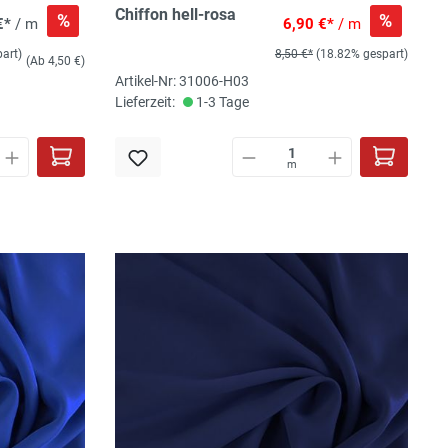
Chiffon hell-rosa
%
%
€*
/ m
6,90 €*
/ m
art)
8,50 €*
(18.82% gespart)
(Ab 4,50 €)
Artikel-Nr: 31006-H03
Lieferzeit:
1-3 Tage
m