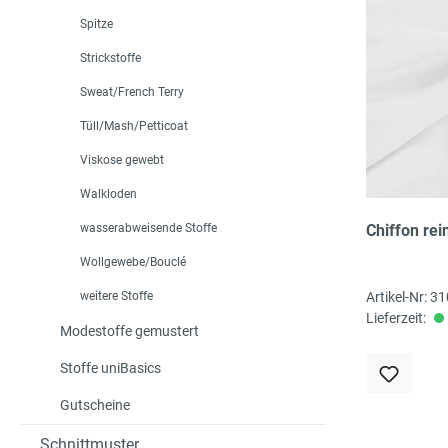
Spitze
Strickstoffe
Sweat/French Terry
Tüll/Mash/Petticoat
Viskose gewebt
Walkloden
wasserabweisende Stoffe
Chiffon rei
Wollgewebe/Bouclé
weitere Stoffe
Artikel-Nr: 
Lieferzeit:
Modestoffe gemustert
Stoffe uniBasics
Gutscheine
Schnittmuster