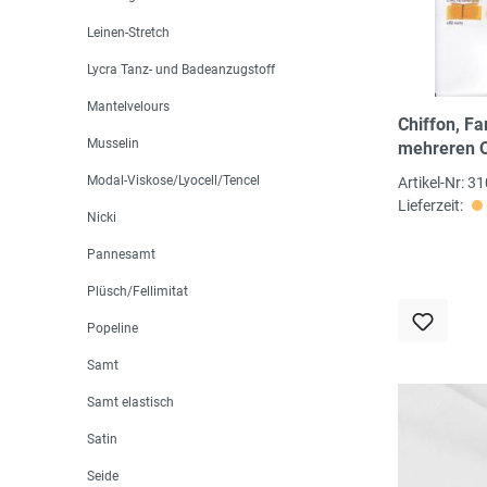
Leinen-Stretch
Lycra Tanz- und Badeanzugstoff
Mantelvelours
Chiffon, Fa
Musselin
mehreren O
Modal-Viskose/Lyocell/Tencel
Artikel-Nr: 3
Lieferzeit:
Nicki
Pannesamt
Plüsch/Fellimitat
Popeline
Samt
Samt elastisch
Satin
Seide