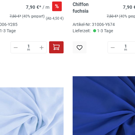
Chiffon
%
7,90 €*
/ m
7,90 
fuchsia
7,50 €*
(40% gespart)
7,50 €*
(40% gesp
(Ab 4,50 €)
31006-Y285
Artikel-Nr: 31006-Y674
1-3 Tage
Lieferzeit:
1-3 Tage
m
m