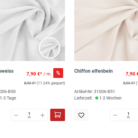
nweiss
Chiffon elfenbein
%
7,90 €*
/ m
7,90 
8,90 €*
(11.24% gespart)
8,90 €*
(
31006-B50
Artikel-Nr: 31006-B51
1-3 Tage
Lieferzeit:
1-2 Wochen
m
m