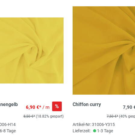
nnengelb
Chiffon curry
%
6,90 €*
/ m
7,90 
8,50 €*
(18.82% gespart)
7,50 €*
(40% gesp
31006-H14
Artikel-Nr: 31006-Y315
6-8 Tage
Lieferzeit:
1-3 Tage