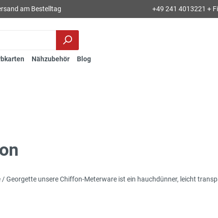
rsand am Bestelltag
+49 241 4013221 + Fil
rbkarten
Nähzubehör
Blog
fon
 / Georgette unsere Chiffon-Meterware ist ein hauchdünner, leicht transpa