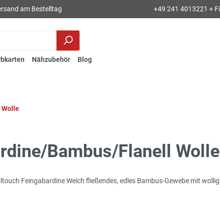
rsand am Bestelltag
+49 241 4013221 + Fil
rbkarten
Nähzubehör
Blog
 Wolle
rdine/Bambus/Flanell Wolle
ouch Feingabardine Weich fließendes, edles Bambus-Gewebe mit woll
.