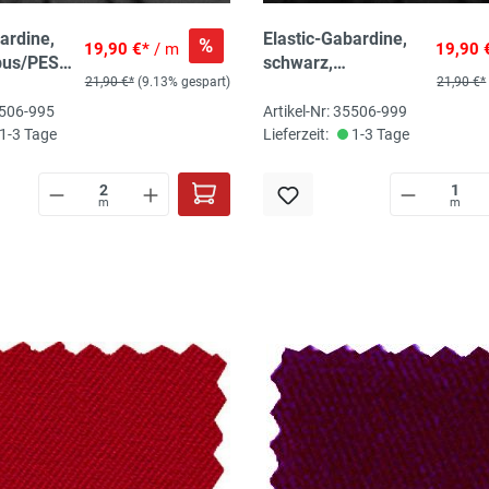
ardine,
Elastic-Gabardine,
%
19,90 €*
/ m
19,90 
bus/PES
schwarz,
21,90 €*
(9.13% gespart)
21,90 €*
cra, 150
Bambus/PES
/m2,
recycled/Lycra, 150
5506-995
Artikel-Nr: 35506-999
ökoTex-
cm, 230 gr/m2,
1-3 Tage
Lieferzeit:
1-3 Tage
345g/lfm, ökoTex-
zertifiziert
m
m