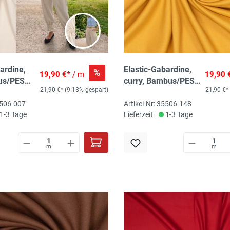
ardine,
Elastic-Gabardine,
%
19,90 €*
/ m
19,90 
us/PES
curry, Bambus/PES
21,90 €*
(9.13% gespart)
21,90 €*
cra, 150
recycled/Lycra, 150
/m2,
cm, 230 gr/m2,
5506-007
Artikel-Nr: 35506-148
ökoTex-
345g/lfm, ökoTex-
1-3 Tage
Lieferzeit:
1-3 Tage
zertifiziert
m
m