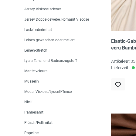
Jersey Viskose schwer
Jersey Doppelgewebe, Romanit Viscose
Lack/Lederimitat
Leinen gewaschen oder meliert
Elastic-Gab
ecru Bamb
Leinen-Stretch
recycled/Ly
cm, 230 gr
Lycra Tanz- und Badeanzugstoff
Artikel-Nr: 3
345g/lfm, 
Lieferzeit:
Mantelvelours
zertifiziert
Musselin
Modal-Viskose/Lyocell/Tencel
Nicki
Pannesamt
Plüsch/Fellimitat
Popeline