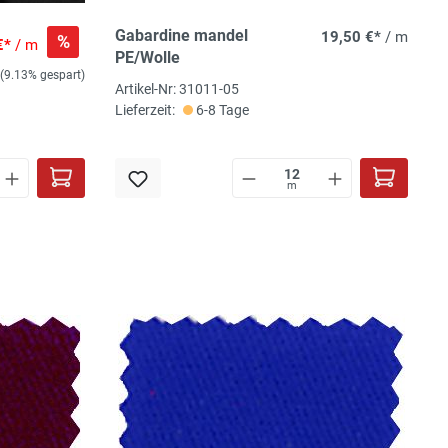
Gabardine mandel
19,50 €*
/ m
%
€*
/ m
PE/Wolle
(9.13% gespart)
Artikel-Nr: 31011-05
Lieferzeit:
6-8 Tage
m