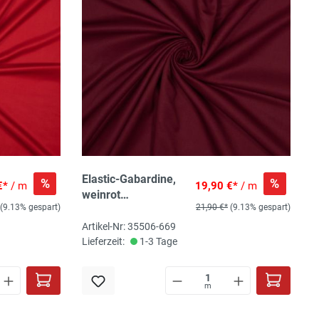
Elastic-Gabardine,
%
%
€*
/ m
19,90 €*
/ m
weinrot
(9.13% gespart)
21,90 €*
(9.13% gespart)
Bambus/PES
recycled/Lycra, 150
Artikel-Nr: 35506-669
cm, 230 gr/m2,
Lieferzeit:
1-3 Tage
345g/lfm, ökoTex-
zertifiziert
m