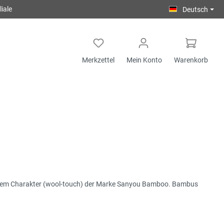
iale
Deutsch
Merkzettel
Mein Konto
Warenkorb
igem Charakter (wool-touch) der Marke Sanyou Bamboo. Bambus