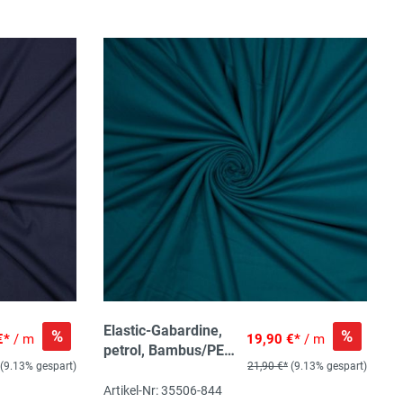
Elastic-Gabardine,
%
%
€*
/ m
19,90 €*
/ m
petrol, Bambus/PES
(9.13% gespart)
21,90 €*
(9.13% gespart)
recycled/Lycra, 150
cm, 230 gr/m2,
Artikel-Nr: 35506-844