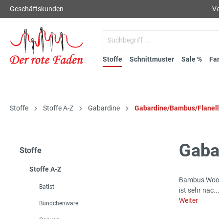
Geschäftskunden
Ve
Stoffe
Schnittmuster
Sale %
Fa
Stoffe
Stoffe A-Z
Gabardine
Gabardine/Bambus/Flanell
Gaba
Stoffe
Stoffe A-Z
Bambus Woolt
Batist
ist sehr nac..
Weiter
Bündchenware