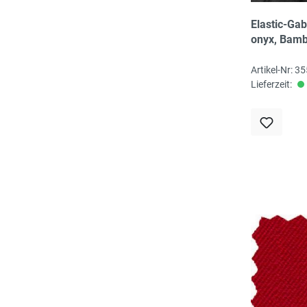
Elastic-Gab
onyx, Bam
recycled/Ly
cm, 230 gr
Artikel-Nr: 3
345g/lfm, 
Lieferzeit:
zertifiziert