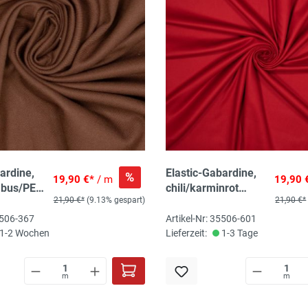
ardine,
Elastic-Gabardine,
%
19,90 €*
/ m
19,90 
mbus/PES
chili/karminrot
21,90 €*
(9.13% gespart)
21,90 €*
cra, 150
Bambus/PES
/m2,
recycled/Lycra, 150
5506-367
Artikel-Nr: 35506-601
ökoTex-
cm, 230 gr/m2,
1-2 Wochen
Lieferzeit:
1-3 Tage
345g/lfm, ökoTex-
zertifiziert
m
m