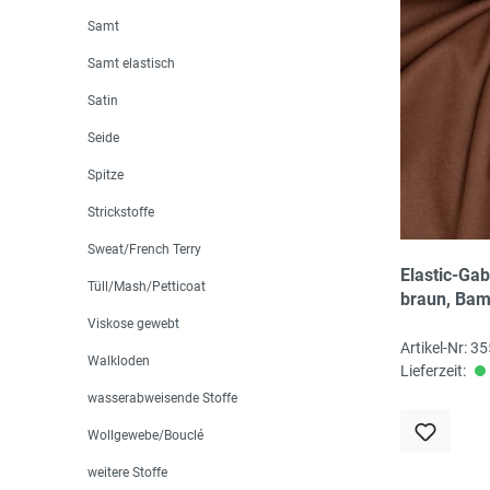
Samt
Samt elastisch
Satin
Seide
Spitze
Strickstoffe
Sweat/French Terry
Elastic-Gab
Tüll/Mash/Petticoat
braun, Ba
recycled/Ly
Viskose gewebt
cm, 230 gr
Artikel-Nr: 3
Walkloden
345g/lfm, 
Lieferzeit:
zertifiziert
wasserabweisende Stoffe
Wollgewebe/Bouclé
weitere Stoffe