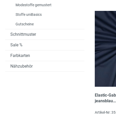
Modestoffe gemustert
Stoffe uniBasics
Gutscheine
Schnittmuster
Sale %
Farbkarten
Nähzubehör
Elastic-Gab
jeansblau
Bambus/P
recycled/Ly
Artikel-Nr: 3