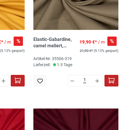
Elastic-Gabardine,
%
%
€*
/ m
19,90 €*
/ m
camel meliert,
(9.13% gespart)
21,90 €*
(9.13% gespart)
Bambus/PES
recycled/Lycra, 150
Artikel-Nr: 35506-319
cm, 230 gr/m2,
Lieferzeit:
1-3 Tage
345g/lfm, ökoTex-
zertifiziert
m