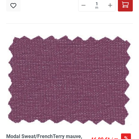
m
Modal Sweat/FrenchTerry mauve,
%