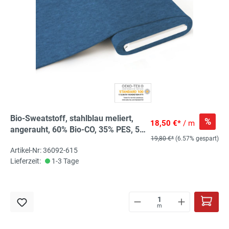
Bio-Sweatstoff, stahlblau meliert,
%
18,50 €*
/ m
angerauht, 60% Bio-CO, 35% PES, 5%
19,80 €*
(6.57% gespart)
EL, aus kontrolliert biologischem
Artikel-Nr: 36092-615
Anbau
Lieferzeit:
1-3 Tage
m