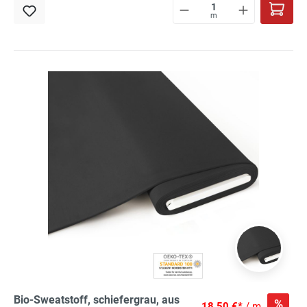
m
Bio-Sweatstoff, schiefergrau, aus
%
18,50 €*
/ m