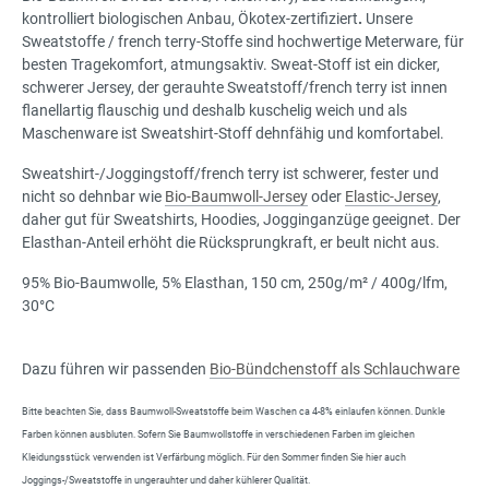
kontrolliert biologischen Anbau, Ökotex-zertifiziert
.
Unsere
Sweatstoffe / french terry-Stoffe sind hochwertige Meterware, für
besten Tragekomfort, atmungsaktiv. Sweat-Stoff ist ein dicker,
schwerer Jersey, der gerauhte Sweatstoff/french terry ist innen
flanellartig flauschig und deshalb kuschelig weich und als
Maschenware ist Sweatshirt-Stoff dehnfähig und komfortabel.
Sweatshirt-/Joggingstoff/french terry ist schwerer, fester und
nicht so dehnbar wie
Bio-Baumwoll-Jersey
oder
Elastic-Jersey
,
daher gut für Sweatshirts, Hoodies, Jogginganzüge geeignet. Der
Elasthan-Anteil erhöht die Rücksprungkraft, er beult nicht aus.
95% Bio-Baumwolle, 5% Elasthan, 150 cm, 250g/m² / 400g/lfm,
30°C
Dazu führen wir passenden
Bio-Bündchenstoff als Schlauchware
Bitte beachten Sie, dass Baumwoll-Sweatstoffe beim Waschen ca 4-8% einlaufen können. Dunkle
Farben können ausbluten. Sofern Sie Baumwollstoffe in verschiedenen Farben im gleichen
Kleidungsstück verwenden ist Verfärbung möglich. Für den Sommer finden Sie hier auch
Joggings-/Sweatstoffe in ungerauhter und daher kühlerer Qualität.