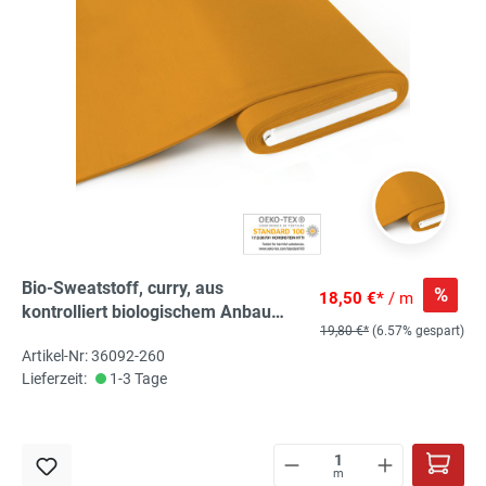
Bio-Sweatstoff, curry, aus
%
18,50 €*
/ m
kontrolliert biologischem Anbau
19,80 €*
(6.57% gespart)
angerauht 95% Bio-Co, 5% El, ca.
Artikel-Nr: 36092-260
160cm breit
Lieferzeit:
1-3 Tage
m