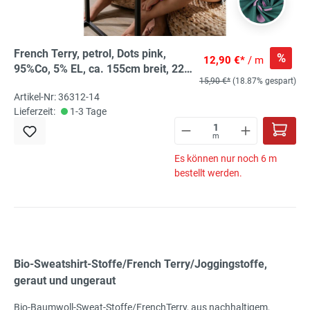
French Terry, petrol, Dots pink,
%
12,90 €*
/ m
95%Co, 5% EL, ca. 155cm breit, 225
15,90 €*
(18.87% gespart)
g/m², Öko-Tex-zertifiziert
Artikel-Nr: 36312-14
Lieferzeit:
1-3 Tage
m
Es können nur noch 6 m
bestellt werden.
Bio-Sweatshirt-Stoffe/French Terry/Joggingstoffe,
geraut und ungeraut
Bio-Baumwoll-Sweat-Stoffe/FrenchTerry, aus nachhaltigem,