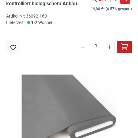
kontrolliert biologischem Anbau
19,80 €*
(6.57% gespart)
angerauht, Bio-Co, 5% El, ca. 160cm
Artikel-Nr: 36092-160
breit
Lieferzeit:
1-2 Wochen
m