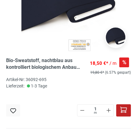
Bio-Sweatstoff, nachtblau aus
%
18,50 €*
/ m
kontrolliert biologischem Anbau
19,80 €*
(6.57% gespart)
angerauht 95% kbA Bio-Co, 5% El
Artikel-Nr: 36092-695
Lieferzeit:
1-3 Tage
m