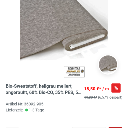
Bio-Sweatstoff, hellgrau meliert,
%
18,50 €*
/ m
angerauht, 60% Bio-CO, 35% PES, 5%
19,80 €*
(6.57% gespart)
EL, aus kontrolliert biologischem
Artikel-Nr: 36092-905
Anbau
Lieferzeit:
1-3 Tage