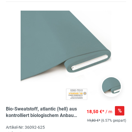
Bio-Sweatstoff, atlantic (hell) aus
%
18,50 €*
/ m
kontrolliert biologischem Anbau
19,80 €*
(6.57% gespart)
angerauht 95% kbA Bio-Co, 5% El
Artikel-Nr: 36092-625