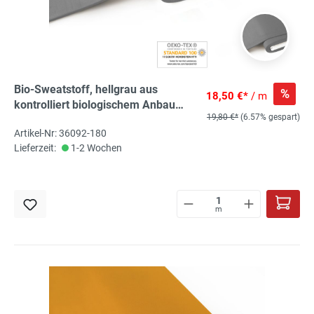
Bio-Sweatstoff, hellgrau aus
%
18,50 €*
/ m
kontrolliert biologischem Anbau
19,80 €*
(6.57% gespart)
angerauht, 95% Bio-Co, 5% El, ca.
Artikel-Nr: 36092-180
160cm breit
Lieferzeit:
1-2 Wochen
m