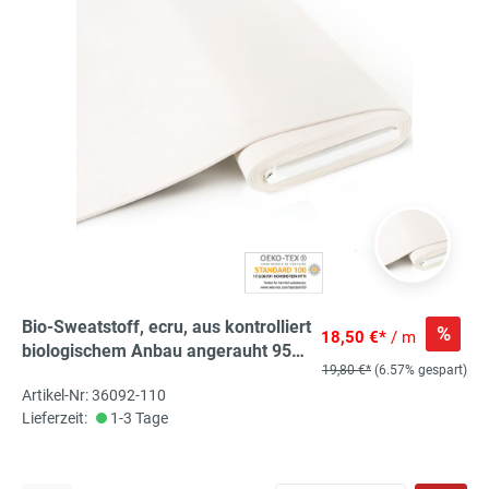
Bio-Sweatstoff, ecru, aus kontrolliert
%
18,50 €*
/ m
biologischem Anbau angerauht 95%
19,80 €*
(6.57% gespart)
Bio-Co, 5% El., ca. 160cm breit
Artikel-Nr: 36092-110
Lieferzeit:
1-3 Tage