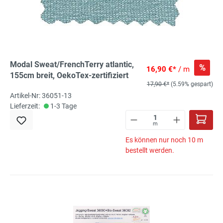
Modal Sweat/FrenchTerry atlantic,
%
16,90 €*
/ m
155cm breit, OekoTex-zertifiziert
17,90 €*
(5.59% gespart)
Artikel-Nr: 36051-13
Lieferzeit:
1-3 Tage
m
Es können nur noch 10 m
bestellt werden.