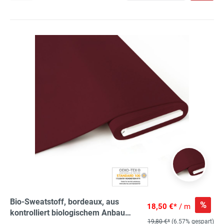
Bio-Sweatstoff, bordeaux, aus
%
18,50 €*
/ m
kontrolliert biologischem Anbau
19,80 €*
(6.57% gespart)
angerauht 95% Bio-Co, 5% El