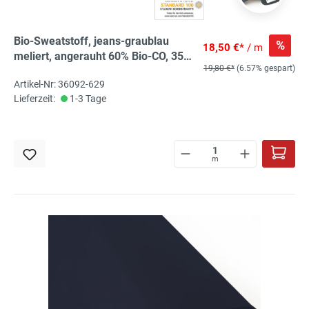
Bio-Sweatstoff, jeans-graublau
%
18,50 €*
/ m
meliert, angerauht 60% Bio-CO, 35%
19,80 €*
(6.57% gespart)
PES, 5% EL, aus kontrolliert
Artikel-Nr: 36092-629
biologischem Anbau
Lieferzeit:
1-3 Tage
m