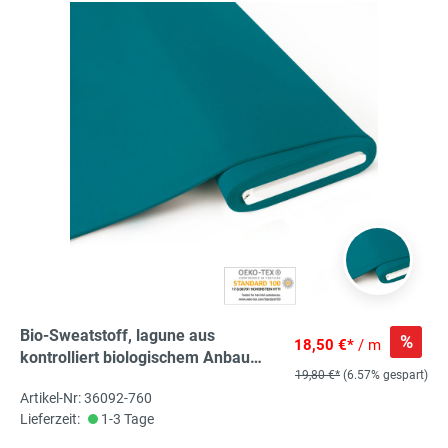
Bio-Sweatstoff, lagune aus
%
18,50 €*
/ m
kontrolliert biologischem Anbau
19,80 €*
(6.57% gespart)
angerauht 95% kbA Bio-Co, 5% El
Artikel-Nr: 36092-760
Lieferzeit:
1-3 Tage