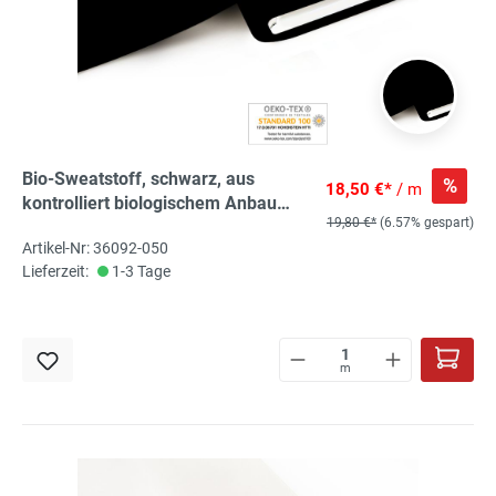
Bio-Sweatstoff, schwarz, aus
%
18,50 €*
/ m
kontrolliert biologischem Anbau
19,80 €*
(6.57% gespart)
angerauht, Bio-Co, 5% El, ca. 160cm
Artikel-Nr: 36092-050
breit
Lieferzeit:
1-3 Tage
m