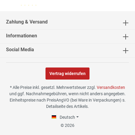
04.08.26
▼
2543 Bewertungen
Zahlung & Versand
Informationen
04.08.26
▼
Social Media
Vertrag widerrufen
02.08.26
▼
* Alle Preise inkl. gesetzl. Mehrwertsteuer zzgl.
Versandkosten
und ggf. Nachnahmegebühren, wenn nicht anders angegeben.
Einheitspreise nach PreisAngVO (bei Ware in Verpackungen) s.
Detailseite des Artikels.
30.07.26
▼
Deutsch
© 2026