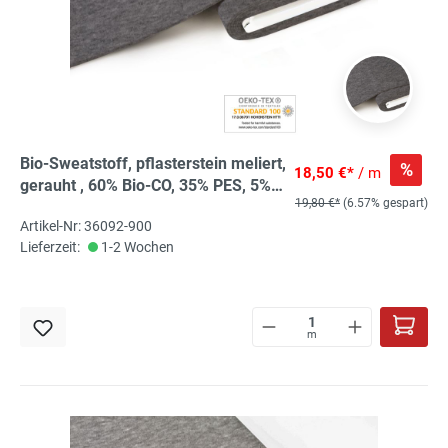
Bio-Sweatstoff, pflasterstein meliert,
%
18,50 €*
/ m
gerauht , 60% Bio-CO, 35% PES, 5%
19,80 €*
(6.57% gespart)
EL, aus kontrolliert biologischem
Artikel-Nr: 36092-900
Anbau
Lieferzeit:
1-2 Wochen
m