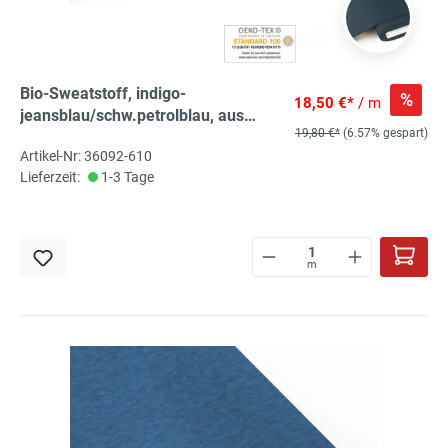
Bio-Sweatstoff, indigo-
%
18,50 €*
/ m
jeansblau/schw.petrolblau, aus
19,80 €*
(6.57% gespart)
kontrolliert biologischem Anbau
Artikel-Nr: 36092-610
angerauht 95% kbA Bio-Co, 5% El
Lieferzeit:
1-3 Tage
m