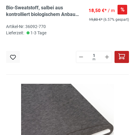
Bio-Sweatstoff, salbei aus
%
18,50 €*
/ m
kontrolliert biologischem Anbau
19,80 €*
(6.57% gespart)
angerauht 95% kbA Bio-Co, 5% El
Artikel-Nr: 36092-770
Lieferzeit:
1-3 Tage
m