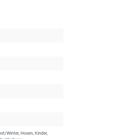
bst/Winter
, Hosen
, Kinder
,