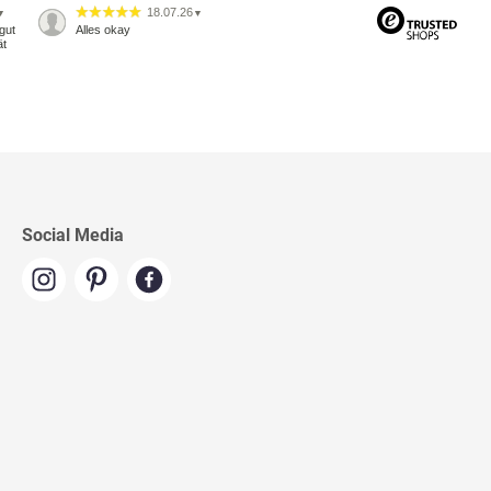
18.07.26
▼
▼
gut
Alles okay
ät
Social Media