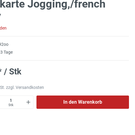
karte Jogging,/french
y
aden
92oo
3 Tage
* / Stk
wSt. zzgl. Versandkosten
In den Warenkorb
Stk