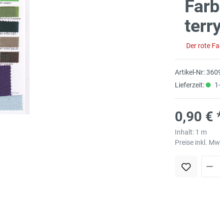
Farb
terr
Der rote F
Artikel-Nr:
360
Lieferzeit:
1-
0,90 € 
Inhalt:
1 m
Preise inkl. M