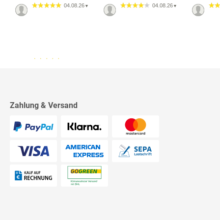
04.08.26
04.08.26
▼
▼
13.07.26
▼
2542 Bewertungen
Sehr schnelle Lieferung,
sehr schöne Ware, ich bin
rundum zufrieden, absolute
Empfehlung!
Zahlung & Versand