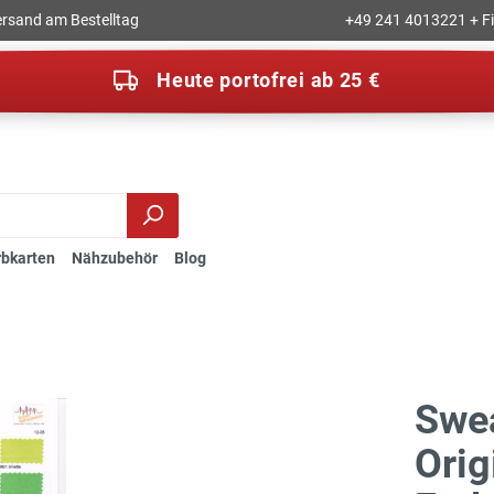
rsand am Bestelltag
+49 241 4013221 + Fil
Heute portofrei ab 25 €
rbkarten
Nähzubehör
Blog
Swea
Orig