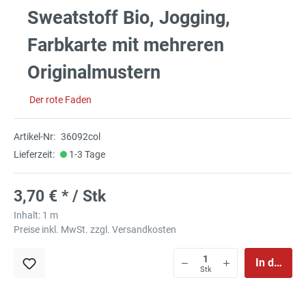
Sweatstoff Bio, Jogging,
Farbkarte mit mehreren
Originalmustern
Der rote Faden
Artikel-Nr:
36092col
Lieferzeit:
1-3 Tage
3,70 € * / Stk
Inhalt:
1 m
Preise inkl. MwSt. zzgl. Versandkosten
In den Wa
Stk