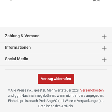
04.08.26
▼
2542 Bewertungen
Zahlung & Versand
Informationen
02.08.26
▼
Social Media
Vertrag widerrufen
30.07.26
▼
* Alle Preise inkl. gesetzl. Mehrwertsteuer zzgl.
Versandkosten
und ggf. Nachnahmegebühren, wenn nicht anders angegeben.
Einheitspreise nach PreisAngVO (bei Ware in Verpackungen) s.
Detailseite des Artikels.
29.07.26
▼