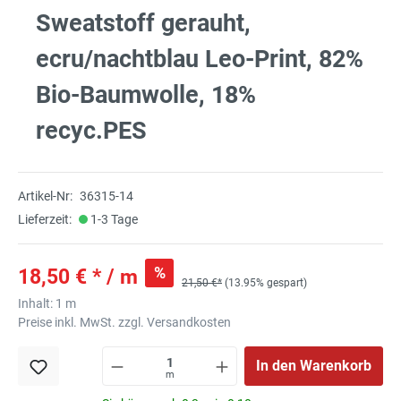
Sweatstoff gerauht,
ecru/nachtblau Leo-Print, 82%
Bio-Baumwolle, 18%
recyc.PES
Artikel-Nr:
36315-14
Lieferzeit:
1-3 Tage
%
18,50 € * / m
21,50 €*
(13.95% gespart)
Inhalt:
1 m
Preise inkl. MwSt. zzgl. Versandkosten
In den Warenkorb
m