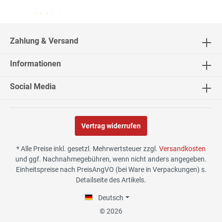
04.08.26
▼
2542 Bewertungen
Zahlung & Versand
Informationen
02.08.26
▼
Social Media
Vertrag widerrufen
30.07.26
▼
* Alle Preise inkl. gesetzl. Mehrwertsteuer zzgl.
Versandkosten
und ggf. Nachnahmegebühren, wenn nicht anders angegeben.
Einheitspreise nach PreisAngVO (bei Ware in Verpackungen) s.
Detailseite des Artikels.
29.07.26
▼
Die Lieferung hat sehr gut
Deutsch
funktioniert, und Qualität
war auch gut.
© 2026