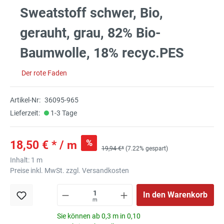
Sweatstoff schwer, Bio,
gerauht, grau, 82% Bio-
Baumwolle, 18% recyc.PES
Der rote Faden
Artikel-Nr:
36095-965
Lieferzeit:
1-3 Tage
%
18,50 € * / m
19,94 €*
(7.22% gespart)
Inhalt:
1 m
Preise inkl. MwSt. zzgl. Versandkosten
In den Warenkorb
m
Sie können ab 0,3 m in 0,10