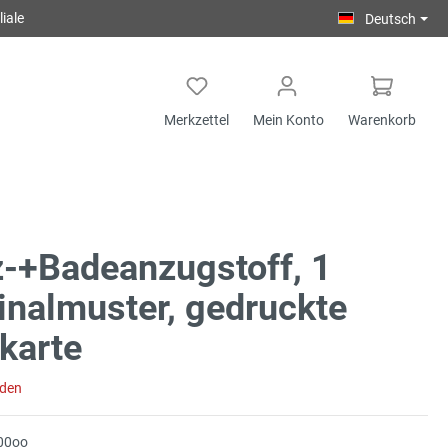
iale
Deutsch
Merkzettel
Mein Konto
Warenkorb
-+Badeanzugstoff, 1
inalmuster, gedruckte
karte
aden
00oo