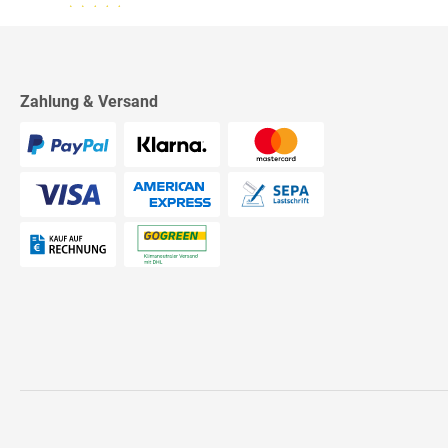
13.07.26
▼
2542 Bewertungen
Sehr schnelle Lieferung,
sehr schöne Ware, ich bin
rundum zufrieden, absolute
Empfehlung!
Zahlung & Versand