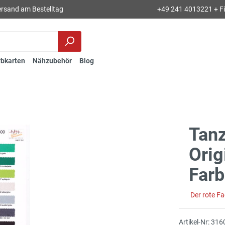
rsand am Bestelltag
+49 241 4013221 + Fil
rbkarten
Nähzubehör
Blog
Tanz
Orig
Farb
Der rote F
Artikel-Nr:
316