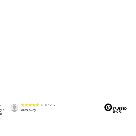
18.07.26
▼
▼
gut
Alles okay
ät