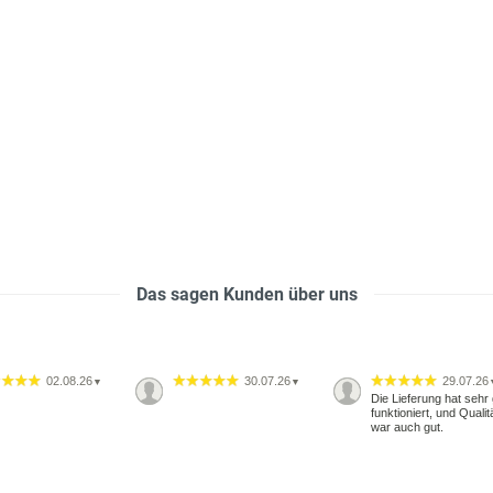
Das sagen Kunden über uns
02.08.26
30.07.26
29.07.26
▼
▼
Die Lieferung hat sehr 
funktioniert, und Qualit
war auch gut.