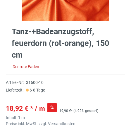
Tanz-+Badeanzugstoff,
feuerdorn (rot-orange), 150
cm
Der rote Faden
Artikel-Nr:
31600-10
Lieferzeit:
6-8 Tage
%
18,92 € * / m
19,90 €*
(4.92% gespart)
Inhalt:
1 m
Preise inkl. MwSt. zzgl. Versandkosten