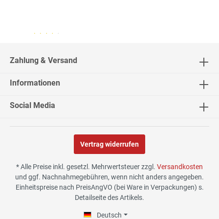
04.08.26
▼
2542 Bewertungen
Zahlung & Versand
Informationen
02.08.26
▼
Social Media
Vertrag widerrufen
30.07.26
▼
* Alle Preise inkl. gesetzl. Mehrwertsteuer zzgl.
Versandkosten
und ggf. Nachnahmegebühren, wenn nicht anders angegeben.
Einheitspreise nach PreisAngVO (bei Ware in Verpackungen) s.
Detailseite des Artikels.
29.07.26
▼
Die Lieferung hat sehr gut
Deutsch
funktioniert, und Qualität