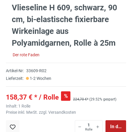
Vlieseline H 609, schwarz, 90
cm, bi-elastische fixierbare
Wirkeinlage aus
Polyamidgarnen, Rolle à 25m
Der rote Faden
Artikel-Nr:
33609-R02
Lieferzeit:
1-2 Wochen
%
158,37 € * / Rolle
224,70 €*
(29.52% gespart)
Inhalt:
1 Rolle
Preise inkl. MwSt. zzgl. Versandkosten
In den Wa
Rolle