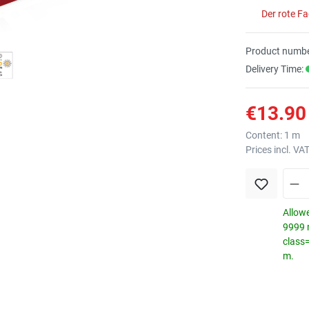
Der rote F
Product numbe
Delivery Time:
€13.90 
Content:
1 m
Prices incl. VA
Allowe
9999 m
class
m.