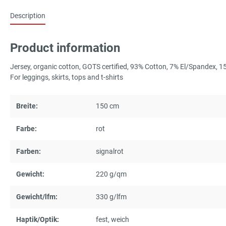
Description
Product information
Jersey, organic cotton, GOTS certified, 93% Cotton, 7% El/Spandex, 
For leggings, skirts, tops and t-shirts
Breite:
150 cm
Farbe:
rot
Farben:
signalrot
Gewicht:
220 g/qm
Gewicht/lfm:
330 g/lfm
Haptik/Optik:
fest
, weich