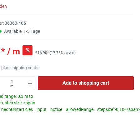
aden
r:
36360-405
Available, 1-3 Tage
* / m
%
€16.90*
(17.75% saved)
T plus shipping costs
Add to shopping cart
m
d range: 0,3 m to
, step size: <span
='neonUnitarticles__input__notice__allowedRange__stepsize'>0,10</span