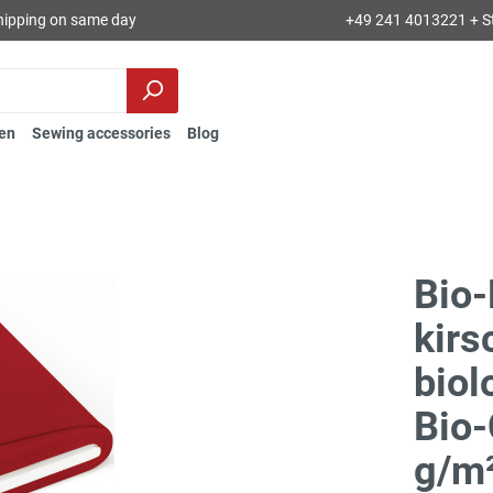
hipping on same day
+49 241 4013221 + S
en
Sewing accessories
Blog
Bio
kirs
bio
Bio-
g/m