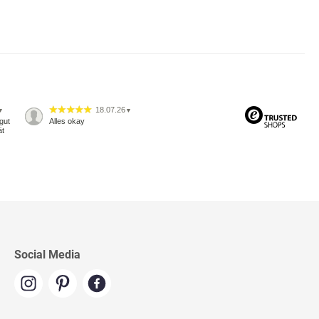
18.07.26
▼
▼
gut
Alles okay
ät
Social Media