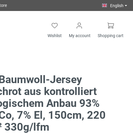
tore
English
Wishlist
My account
Shopping cart
-Baumwoll-Jersey
chrot aus kontrolliert
logischem Anbau 93%
Co, 7% El, 150cm, 220
² 330g/lfm