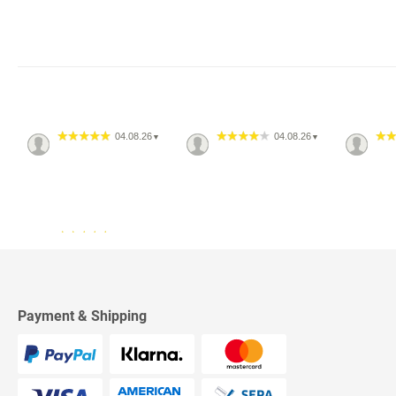
04.08.26
04.08.26
▼
▼
13.07.26
▼
2542 Bewertungen
Sehr schnelle Lieferung,
sehr schöne Ware, ich bin
rundum zufrieden, absolute
Empfehlung!
Payment & Shipping