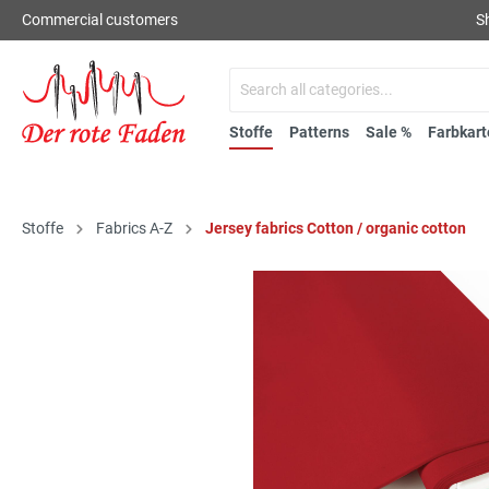
Commercial customers
S
Stoffe
Patterns
Sale %
Farbkart
Stoffe
Fabrics A-Z
Jersey fabrics Cotton / organic cotton