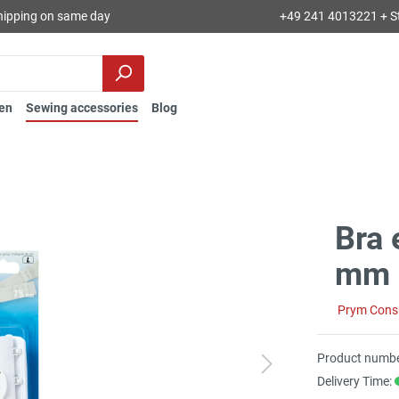
hipping on same day
+49 241 4013221 + S
en
Sewing accessories
Blog
Bra 
mm 3
Prym Con
Product numbe
Delivery Time: