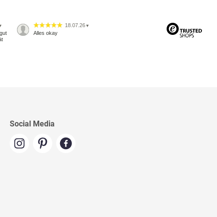
18.07.26
▼
▼
gut
Alles okay
ät
Social Media