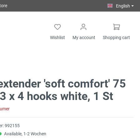
tore
English
Wishlist
My account
Shopping cart
extender 'soft comfort' 75
 x 4 hooks white, 1 St
sumer
r:
992155
Available, 1-2 Wochen