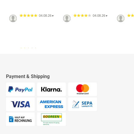
04.08.26
04.08.26
▼
▼
13.07.26
▼
2542 Bewertungen
Sehr schnelle Lieferung,
sehr schöne Ware, ich bin
rundum zufrieden, absolute
Empfehlung!
Payment & Shipping