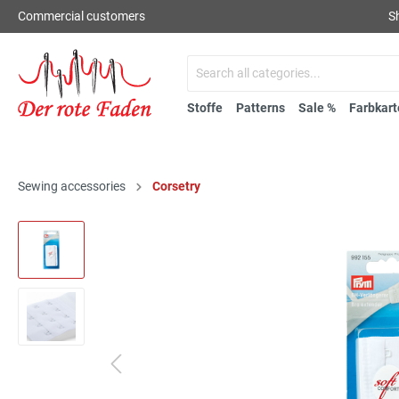
Commercial customers
S
Stoffe
Patterns
Sale %
Farbkart
Sewing accessories
Corsetry