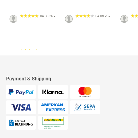
04.08.26
04.08.26
▼
▼
13.07.26
▼
2542 Bewertungen
Sehr schnelle Lieferung,
sehr schöne Ware, ich bin
rundum zufrieden, absolute
Empfehlung!
Payment & Shipping