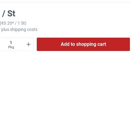
 / St
(
€0.20
* / 1 St)
T plus shipping costs
Add to shopping cart
Pkg