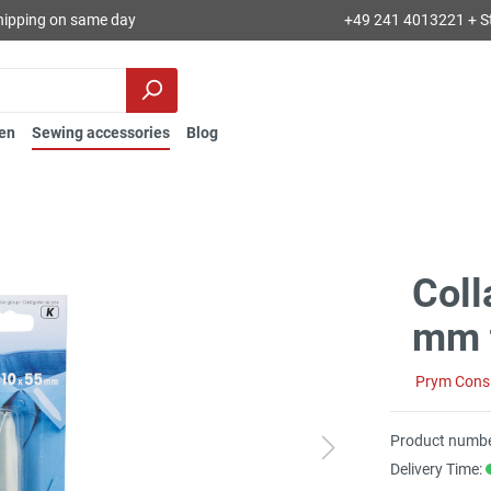
hipping on same day
+49 241 4013221 + S
en
Sewing accessories
Blog
Coll
mm t
Prym Con
Product numbe
Delivery Time: