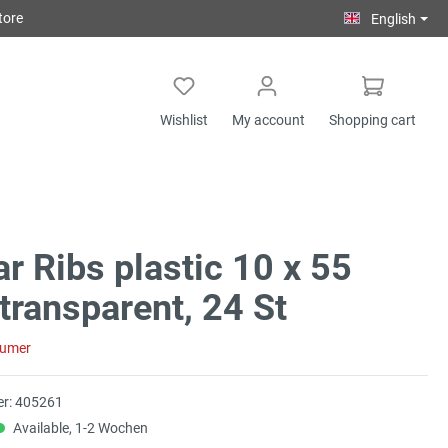
tore
English
Wishlist
My account
Shopping cart
ar Ribs plastic 10 x 55
ransparent, 24 St
sumer
r:
405261
Available, 1-2 Wochen