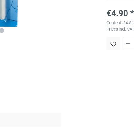
€4.90 *
Content:
24 St
Prices incl. VA