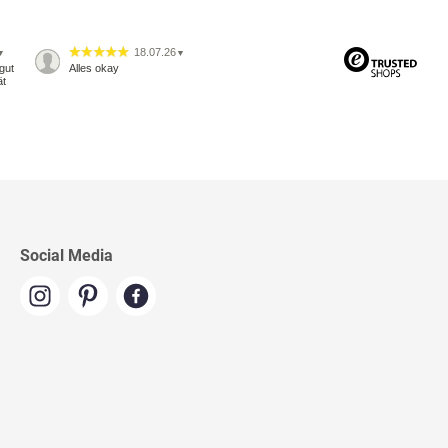
18.07.26
▼
▼
gut
Alles okay
ät
Social Media