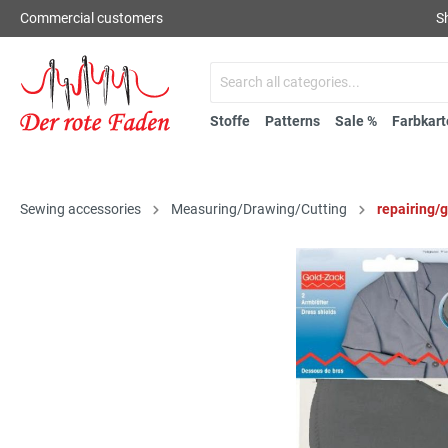
Commercial customers
S
Stoffe
Patterns
Sale %
Farbkart
Sewing accessories
Measuring/Drawing/Cutting
repairing/