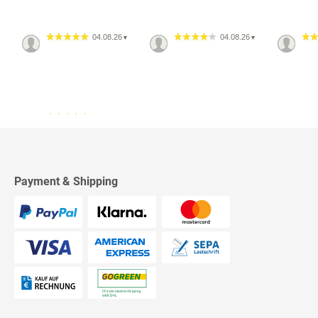
04.08.26
04.08.26
▼
▼
13.07.26
▼
2542 Bewertungen
Sehr schnelle Lieferung,
sehr schöne Ware, ich bin
rundum zufrieden, absolute
Empfehlung!
Payment & Shipping