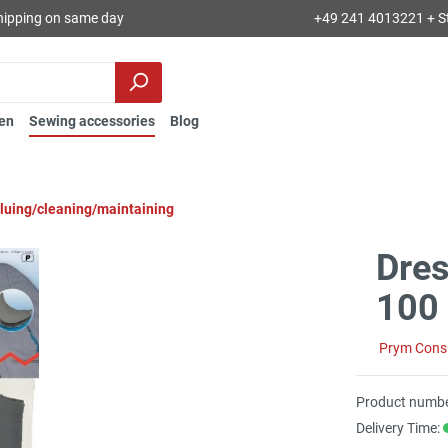
hipping on same day
+49 241 4013221 + S
en
Sewing accessories
Blog
gluing/cleaning/maintaining
Dres
100 
Prym Con
Product numbe
Delivery Time: