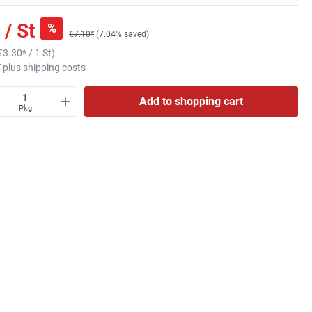
 / St
%
€7.10*
(7.04% saved)
€3.30
* / 1 St)
T plus shipping costs
Add to shopping cart
Pkg