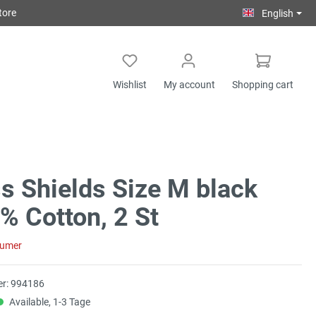
tore
English
Wishlist
My account
Shopping cart
s Shields Size M black
% Cotton, 2 St
sumer
r:
994186
Available, 1-3 Tage