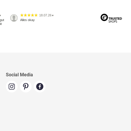
18.07.26
▼
▼
gut
Alles okay
ät
Social Media