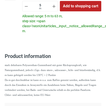
Add to shopping cart
m
Allowed range: 5 m to 63 m,
step size: <span
class='neonUnitarticles__input__notice__allowedRange__
m.
Product information
stark dehnbares Polyuerethan-Gummiband mit guter Rücksprungkraft, wie
Naturgummiband, jedoch i.Ggs. dazu säure-, salzwasser-, licht- und hitzebeständig, d.h.
es kann gebügelt werden bis 130°C = 2 Punkte
Da es gut durchnähbar ist kann es u.a. zum Raffen genutzt werden, außerdem kann
durch das Einnähen in Jerseystoffe ein Ausdehnen beim Nähen, Bügeln und Tragen
verhindert werden, bei Bade- und Unterwäsche erhält es die perfekte Passform.
Chlor- und salzwasserfest, keine EU-Ware