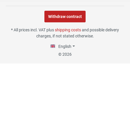
Withdraw contract
30.07.26
▼
* All prices incl. VAT plus
shipping costs
and possible delivery
charges, if not stated otherwise.
English
29.07.26
▼
© 2026
Die Lieferung hat sehr gut
funktioniert, und Qualität
war auch gut.
18.07.26
▼
Alles okay
13.07.26
▼
Sehr schnelle Lieferung,
sehr schöne Ware, ich bin
rundum zufrieden, absolute