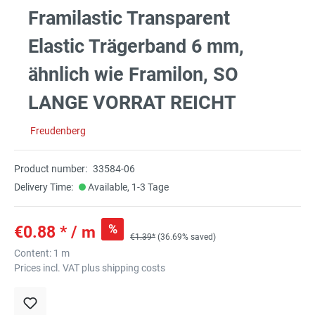
Framilastic Transparent
Elastic Trägerband 6 mm,
ähnlich wie Framilon, SO
LANGE VORRAT REICHT
Freudenberg
Product number:
33584-06
Delivery Time:
Available, 1-3 Tage
%
€0.88 * / m
€1.39*
(36.69% saved)
Content:
1 m
Prices incl. VAT plus shipping costs