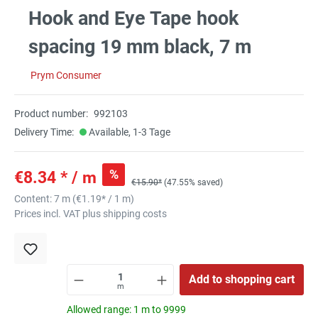
Hook and Eye Tape hook
spacing 19 mm black, 7 m
Prym Consumer
Product number:
992103
Delivery Time:
Available, 1-3 Tage
%
€8.34 * / m
€15.90*
(47.55% saved)
Content:
7 m
(
€1.19
* / 1 m)
Prices incl. VAT plus shipping costs
Add to shopping cart
m
Allowed range: 1 m to 9999