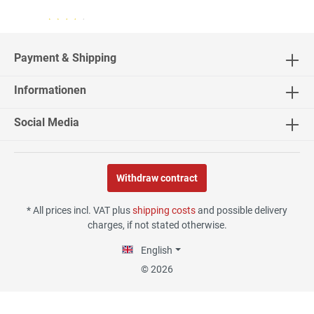
04.08.26
▼
2542 Bewertungen
Payment & Shipping
Informationen
02.08.26
▼
Social Media
Withdraw contract
30.07.26
▼
* All prices incl. VAT plus
shipping costs
and possible delivery
charges, if not stated otherwise.
English
29.07.26
▼
© 2026
Die Lieferung hat sehr gut
funktioniert, und Qualität
war auch gut.