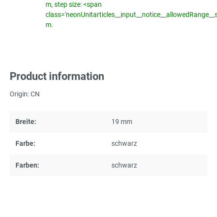
m, step size: <span
class='neonUnitarticles__input__notice__allowedRange__
m.
Product information
Origin: CN
Breite:
19 mm
Farbe:
schwarz
Farben:
schwarz