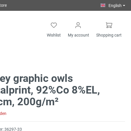
tore
English
Wishlist
My account
Shopping cart
ey graphic owls
talprint, 92%Co 8%EL,
cm, 200g/m²
aden
r:
36297-33