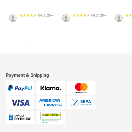
04.08.26
04.08.26
▼
▼
13.07.26
▼
2542 Bewertungen
Sehr schnelle Lieferung,
sehr schöne Ware, ich bin
rundum zufrieden, absolute
Empfehlung!
Payment & Shipping