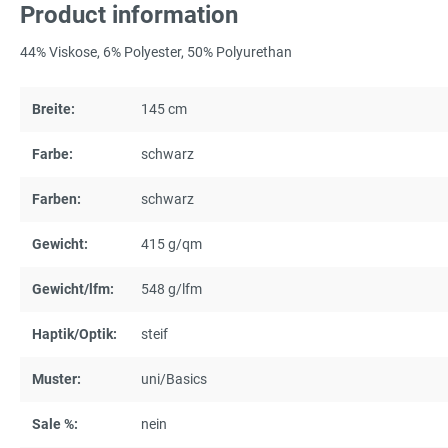
Product information
44% Viskose, 6% Polyester, 50% Polyurethan
Breite:
145 cm
Farbe:
schwarz
Farben:
schwarz
Gewicht:
415 g/qm
Gewicht/lfm:
548 g/lfm
Haptik/Optik:
steif
Muster:
uni/Basics
Sale %:
nein