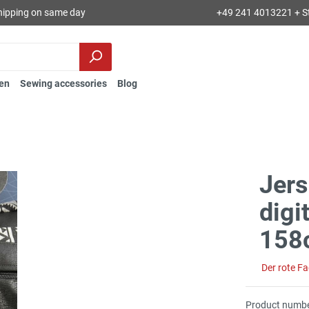
hipping on same day
+49 241 4013221 + S
en
Sewing accessories
Blog
Jers
digi
158
Der rote F
Product numbe