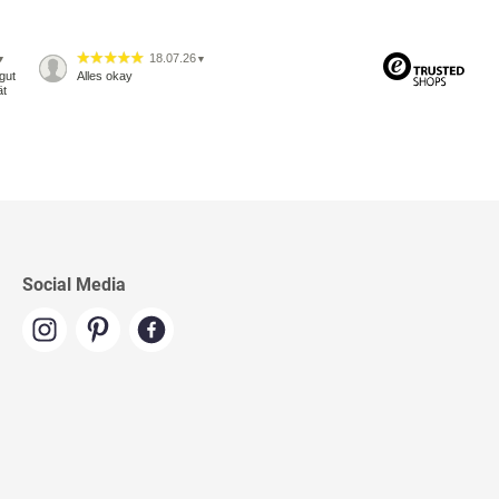
18.07.26
▼
▼
gut
Alles okay
ät
Social Media