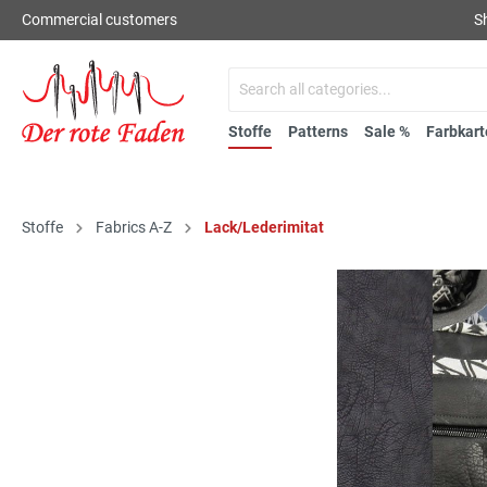
Commercial customers
S
Stoffe
Patterns
Sale %
Farbkart
Stoffe
Fabrics A-Z
Lack/Lederimitat