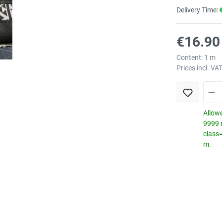
Delivery Time:
€16.90 
Content:
1 m
Prices incl. VA
Allowe
9999 m
class
m.