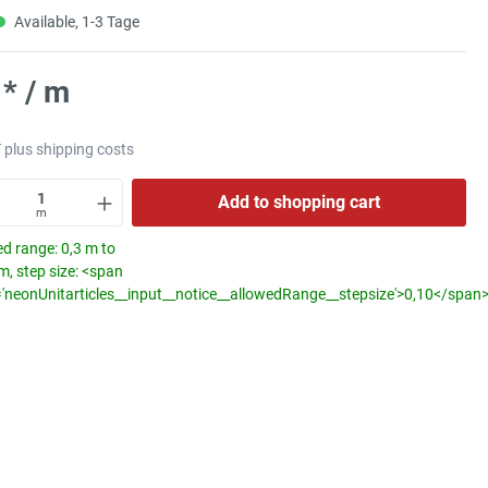
Available, 1-3 Tage
* / m
T plus shipping costs
Add to shopping cart
m
d range: 0,3 m to
, step size: <span
='neonUnitarticles__input__notice__allowedRange__stepsize'>0,10</span