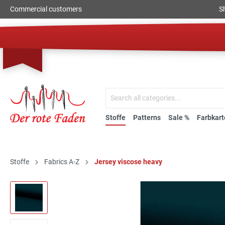
Commercial customers
S
Stoffe
Patterns
Sale %
Farbkart
Stoffe
Fabrics A-Z
Jersey viscose heavy