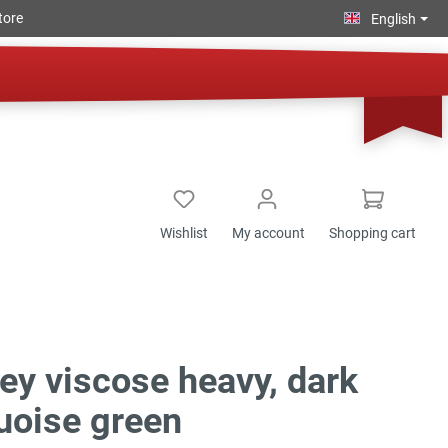
tore
English
Wishlist
My account
Shopping cart
ey viscose heavy, dark
uoise green