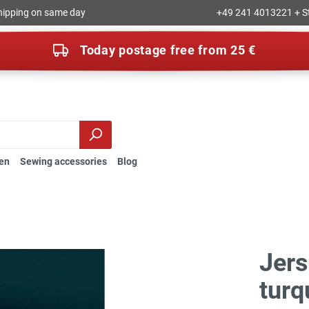
hipping on same day
+49 241 4013221 + S
Today postage free from 25 €
en
Sewing accessories
Blog
Jers
turq