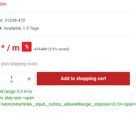
aden
r:
31038-470
Available, 1-3 Tage
* / m
%
€19.80*
(9.6% saved)
T plus shipping costs
Add to shopping cart
m
d range: 0,3 m to
, step size: <span
='neonUnitarticles__input__notice__allowedRange__stepsize'>0,10</span