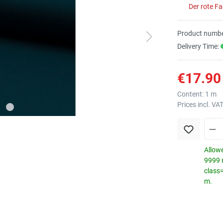
Der rote F
Product numbe
Delivery Time:
€17.90 
Content:
1 m
Prices incl. VA
Allowe
9999 m
class
m.