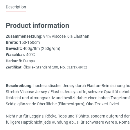
Description
Product information
Zusammensetzung:
94% Viscose, 6% Elasthan
Breite:
150-160cm
Gewicht:
400g/lfm (250g/qm)
Waschbar:
40°C
Herkunft:
Europa
Zertifikat:
ÖkoTex Standard 100, No.
09.HTR.69732
Beschreibung:
hochelastischer Jersey durch Elastan-Beimischung ho
Stretch-Viscose-Jersey / Elastic-Jerseystoffe, schwere Qualität deh
lichtecht und atmungsaktiv und besitzt daher einen hohen Tragekomf
Seidig glänzende Oberfläche (Filamentgarn), Öko-Tex zertifiziert.
Nicht nur für Leggins, Röcke, Tops und T-Shirts, sondern aufgrund de
fülligere Haptik nicht jede Rundung ab.. (Für schwerere Ware s. Roma