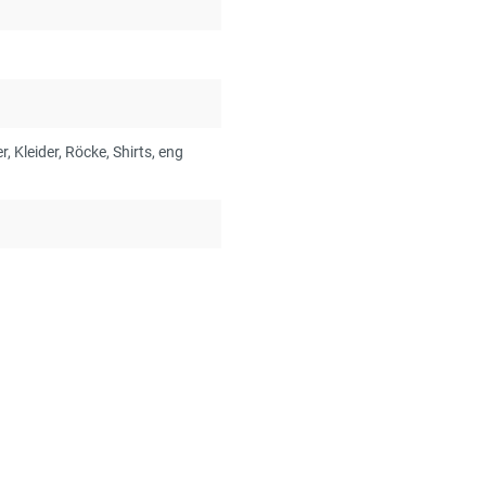
er
, Kleider
, Röcke
, Shirts
, eng