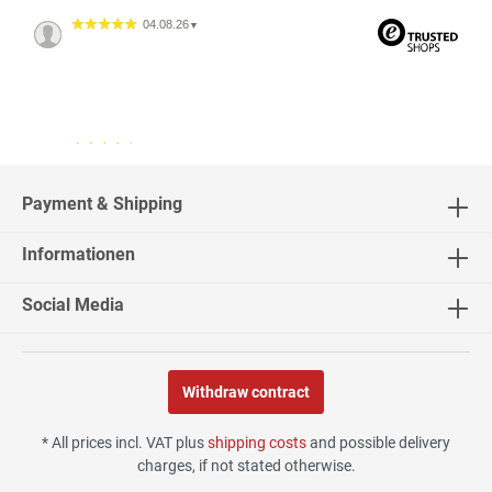
04.08.26
▼
04.08.26
▼
2542 Bewertungen
Payment & Shipping
Informationen
02.08.26
▼
Social Media
Withdraw contract
30.07.26
▼
* All prices incl. VAT plus
shipping costs
and possible delivery
charges, if not stated otherwise.