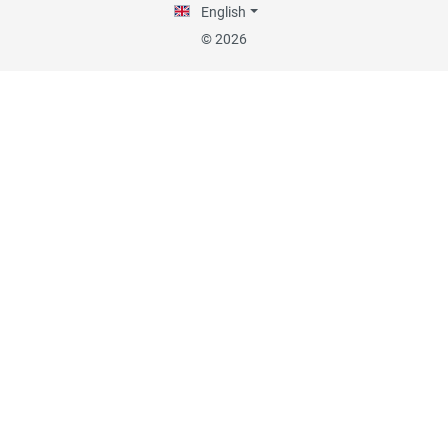
English
29.07.26
▼
© 2026
Die Lieferung hat sehr gut
funktioniert, und Qualität
war auch gut.
18.07.26
▼
Alles okay
13.07.26
▼
Sehr schnelle Lieferung,
sehr schöne Ware, ich bin
rundum zufrieden, absolute
Empfehlung!