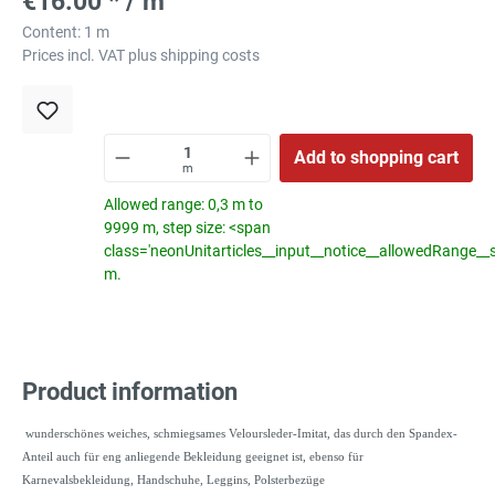
€16.00 * / m
Content:
1 m
Prices incl. VAT plus shipping costs
Add to shopping cart
m
Allowed range: 0,3 m to
9999 m, step size: <span
class='neonUnitarticles__input__notice__allowedRange__
m.
Product information
wunderschönes weiches, schmiegsames Veloursleder-Imitat, das durch den Spandex-
Anteil auch für eng anliegende Bekleidung geeignet ist, ebenso für
Karnevalsbekleidung, Handschuhe, Leggins, Polsterbezüge