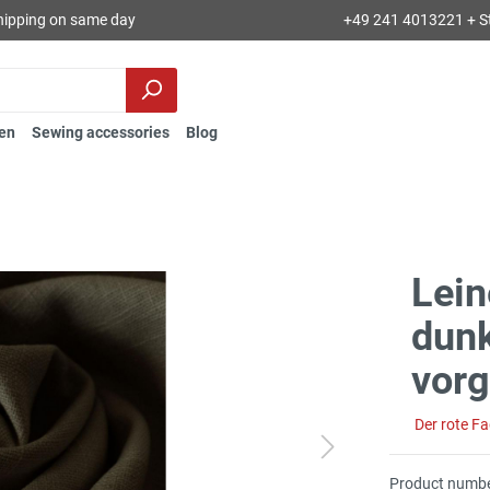
hipping on same day
+49 241 4013221 + S
en
Sewing accessories
Blog
Lein
dunk
vor
Der rote F
Product numbe