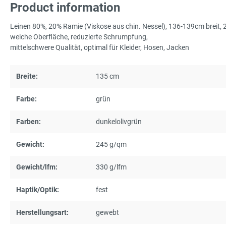
Product information
Leinen 80%, 20% Ramie (Viskose aus chin. Nessel), 136-139cm breit
weiche Oberfläche, reduzierte Schrumpfung,
mittelschwere Qualität, optimal für Kleider, Hosen, Jacken
Breite:
135 cm
Farbe:
grün
Farben:
dunkelolivgrün
Gewicht:
245 g/qm
Gewicht/lfm:
330 g/lfm
Haptik/Optik:
fest
Herstellungsart:
gewebt