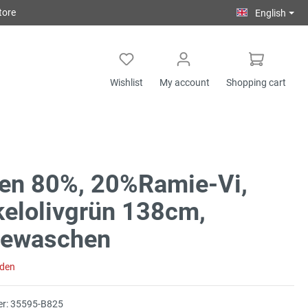
tore
English
Wishlist
My account
Shopping cart
en 80%, 20%Ramie-Vi,
elolivgrün 138cm,
gewaschen
aden
r:
35595-B825