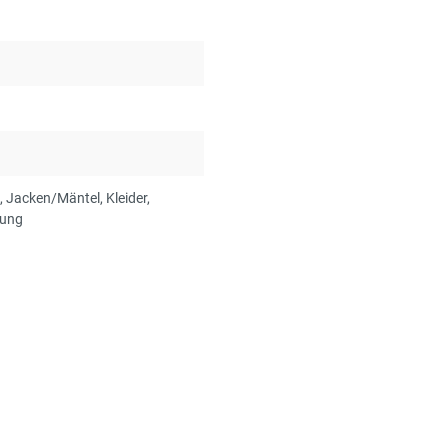
, Jacken/Mäntel
, Kleider
,
dung