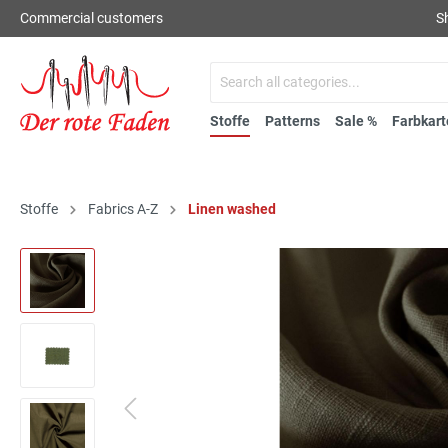
Commercial customers
S
Stoffe
Patterns
Sale %
Farbkart
Stoffe
Fabrics A-Z
Linen washed