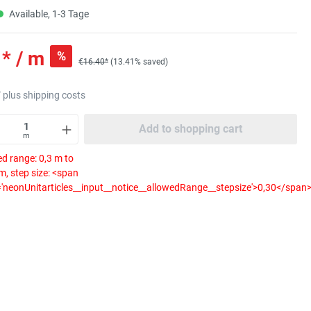
Available, 1-3 Tage
* / m
%
€16.40*
(13.41% saved)
T plus shipping costs
Add to shopping cart
m
d range: 0,3 m to
, step size: <span
='neonUnitarticles__input__notice__allowedRange__stepsize'>0,30</span