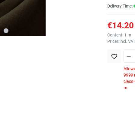
Delivery Time:
€14.20 
Content:
1 m
Prices incl. VA
Allowe
9999 m
class
m.