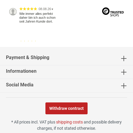
08.08.26
▼
Wie immer alles perfekt
daher bin ich auch schon
seit Jahren Kunde dort.
04.08.26
▼
2543 Bewertungen
Payment & Shipping
Informationen
04.08.26
▼
Social Media
Withdraw contract
02.08.26
▼
* All prices incl. VAT plus
shipping costs
and possible delivery
charges, if not stated otherwise.