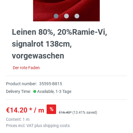
Leinen 80%, 20%Ramie-Vi,
signalrot 138cm,
vorgewaschen
Der rote Faden
Product number:
35595-B815
Delivery Time:
Available, 1-3 Tage
%
€14.20 * / m
€16.40*
(13.41% saved)
Content:
1 m
Prices incl. VAT plus shipping costs