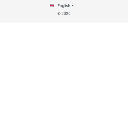
English
30.07.26
▼
© 2026
29.07.26
▼
Die Lieferung hat sehr gut
funktioniert, und Qualität
war auch gut.
18.07.26
▼
Alles okay