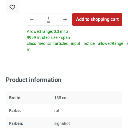
Add to shopping cart
m
Allowed range: 0,3 m to
9999 m, step size: <span
class='neonUnitarticles__input__notice__allowedRange__
m.
Product information
Breite:
135 cm
Farbe:
rot
Farben:
signalrot