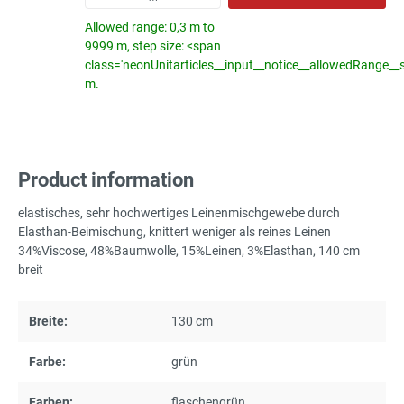
Allowed range: 0,3 m to
9999 m, step size: <span
class='neonUnitarticles__input__notice__allowedRange__
m.
Product information
elastisches, sehr hochwertiges Leinenmischgewebe durch
Elasthan-Beimischung, knittert weniger als reines Leinen
34%Viscose, 48%Baumwolle, 15%Leinen, 3%Elasthan, 140 cm
breit
Breite:
130 cm
Farbe:
grün
Farben:
flaschengrün