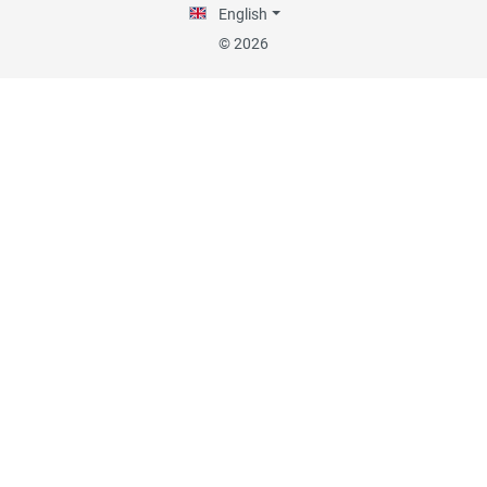
English
30.07.26
▼
© 2026
29.07.26
▼
Die Lieferung hat sehr gut
funktioniert, und Qualität
war auch gut.
18.07.26
▼
Alles okay