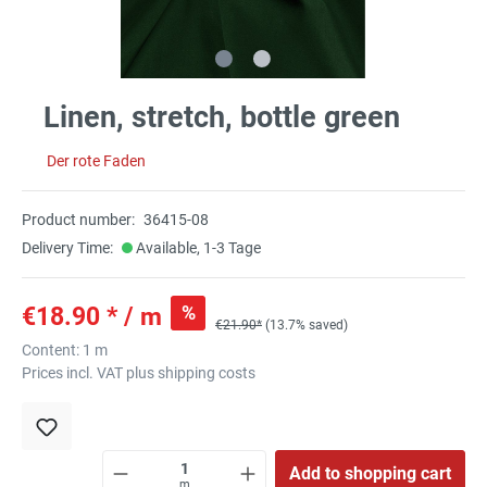
Linen, stretch, bottle green
Der rote Faden
Product number:
36415-08
Delivery Time:
Available, 1-3 Tage
%
€18.90 * / m
€21.90*
(13.7% saved)
Content:
1 m
Prices incl. VAT plus shipping costs
Add to shopping cart
m