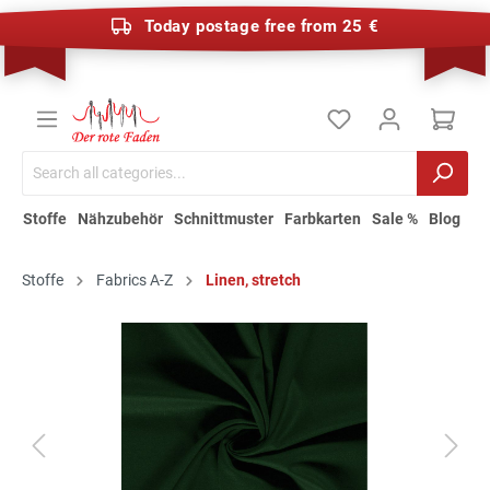
Today postage free from 25 €
Stoffe
Nähzubehör
Schnittmuster
Farbkarten
Sale %
Blog
Stoffe
Fabrics A-Z
Linen, stretch