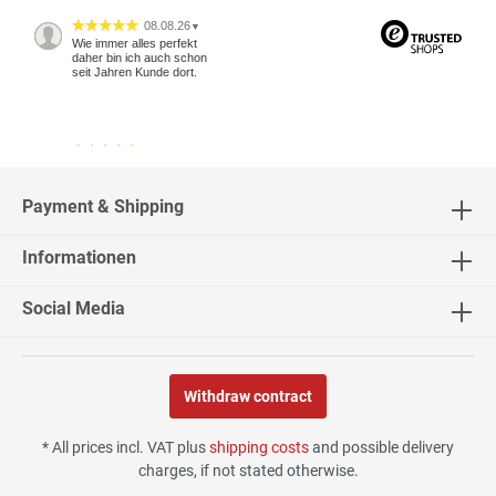
08.08.26
▼
Wie immer alles perfekt
daher bin ich auch schon
seit Jahren Kunde dort.
04.08.26
▼
2543 Bewertungen
Payment & Shipping
Informationen
04.08.26
▼
Social Media
Withdraw contract
02.08.26
▼
* All prices incl. VAT plus
shipping costs
and possible delivery
charges, if not stated otherwise.