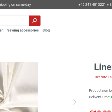
hipping on same day
+49 241 4013221 + S
en
Sewing accessories
Blog
Line
Der rote F
Product numbe
Delivery Time: