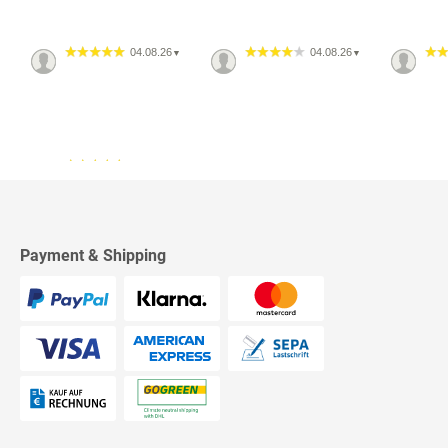
04.08.26
04.08.26
▼
▼
13.07.26
▼
2542 Bewertungen
Sehr schnelle Lieferung,
sehr schöne Ware, ich bin
rundum zufrieden, absolute
Empfehlung!
Payment & Shipping