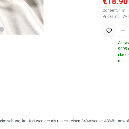
€18.90 
Content:
1 m
Prices incl. VA
Allowe
9999 m
class
m.
imischung, knittert weniger als reines Leinen 34%Viscose, 48%Baumwoll