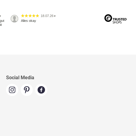
18.07.26
▼
▼
gut
Alles okay
ät
Social Media