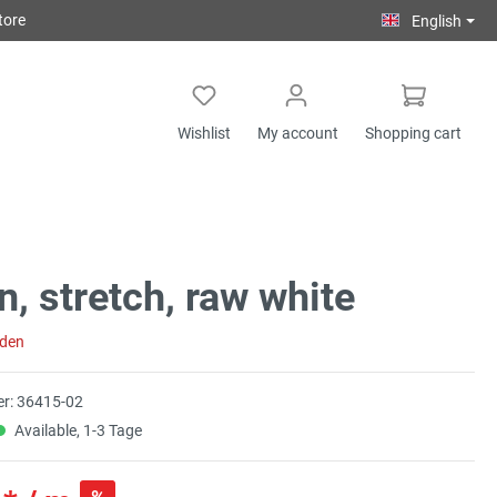
tore
English
Wishlist
My account
Shopping cart
n, stretch, raw white
aden
r:
36415-02
Available, 1-3 Tage