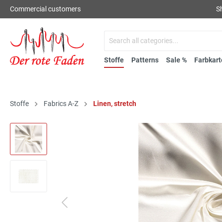
Commercial customers
S
Stoffe
Patterns
Sale %
Farbkart
Stoffe
Fabrics A-Z
Linen, stretch