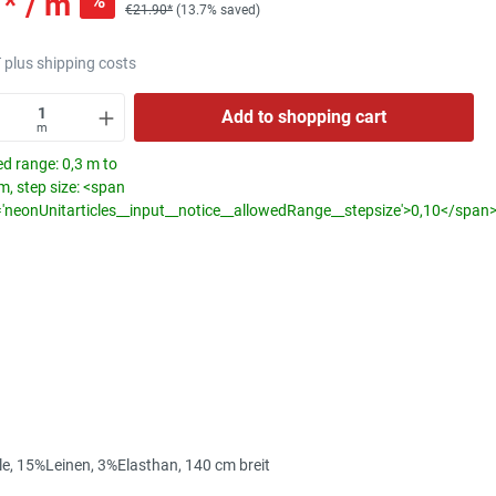
* / m
%
€21.90*
(13.7% saved)
T plus shipping costs
Add to shopping cart
m
d range: 0,3 m to
, step size: <span
='neonUnitarticles__input__notice__allowedRange__stepsize'>0,10</span
e, 15%Leinen, 3%Elasthan, 140 cm breit