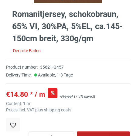
Romanitjersey, schokobraun,
65% VI, 30%PA, 5%EL, ca.145-
150cm breit, 330g/qm
Der rote Faden
Product number:
35621-Q457
Delivery Time:
Available, 1-3 Tage
%
€14.80 * / m
€16.00*
(7.5% saved)
Content:
1 m
Prices incl. VAT plus shipping costs