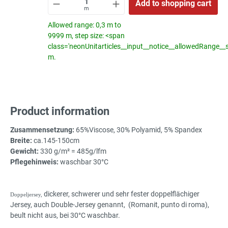
Add to shopping cart
m
Allowed range: 0,3 m to
9999 m, step size: <span
class='neonUnitarticles__input__notice__allowedRange__
m.
Product information
Zusammensetzung:
65%Viscose, 30% Polyamid, 5% Spandex
Breite:
ca.145-150cm
Gewicht:
330 g/m² = 485g/lfm
Pflegehinweis:
waschbar 30°C
dickerer, schwerer und sehr fester doppelflächiger
Doppeljersey,
Jersey, auch Double-Jersey genannt, (Romanit, punto di roma),
beult nicht aus, bei 30°C waschbar.