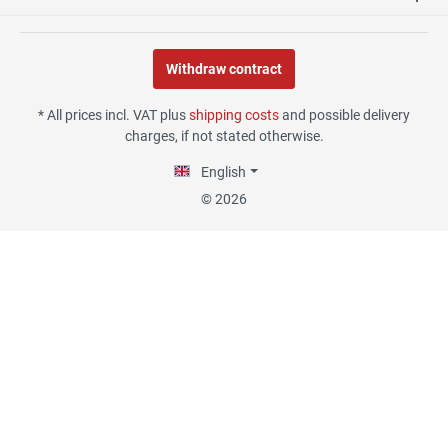
Withdraw contract
30.07.26
▼
* All prices incl. VAT plus
shipping costs
and possible delivery
charges, if not stated otherwise.
English
29.07.26
▼
© 2026
Die Lieferung hat sehr gut
funktioniert, und Qualität
war auch gut.
18.07.26
▼
Alles okay
13.07.26
▼
Sehr schnelle Lieferung,
sehr schöne Ware, ich bin