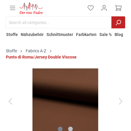
Stoffe
Nähzubehör
Schnittmuster
Farbkarten
Sale %
Blog
Stoffe
Fabrics A-Z
Punto di Roma/Jersey Double Viscose