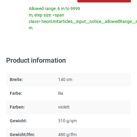
Allowed range: 6 m to 9999
m, step size: <span
class='neonUnitarticles__input__notice__allowedRange__
m.
Product information
Breite:
140 cm
Farbe:
lila
Farben:
violett
Gewicht:
310 g/qm
Gewicht/lfm:
480 g/lfm