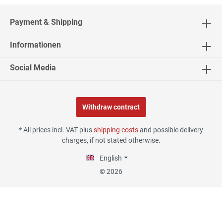
2542 Bewertungen
Payment & Shipping
Informationen
02.08.26
▼
Social Media
Withdraw contract
30.07.26
▼
* All prices incl. VAT plus
shipping costs
and possible delivery
charges, if not stated otherwise.
English
29.07.26
▼
© 2026
Die Lieferung hat sehr gut
funktioniert, und Qualität
war auch gut.
18.07.26
▼