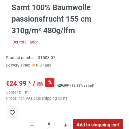
Samt 100% Baumwolle
passionsfrucht 155 cm
310g/m² 480g/lfm
Der rote Faden
Product number:
31503-07
Delivery Time:
6-8 Tage
%
€24.99 * / m
€29.00*
(13.83% saved)
Content:
1 m
Prices incl. VAT plus shipping costs
Add to shopping cart
m